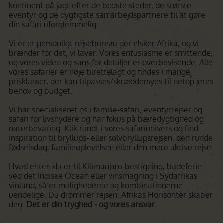
kontinent på jagt efter de bedste steder, de største
eventyr og de dygtigste samarbejdspartnere til at gøre
din safari uforglemmelig.
Vi er et personligt rejsebureau der elsker Afrika, og vi
brænder for det, vi laver. Vores entusiasme er smittende,
og vores viden og sans for detaljer er overbevisende. Alle
vores safarier er nøje tilrettelagt og findes i mange
prisklasser, der kan tilpasses/skræddersyes til netop jeres
behov og budget.
Vi har specialiseret os i familie-safari, eventyrrejser og
safari for livsnydere og har fokus på bæredygtighed og
naturbevaring. Klik rundt i vores safariunivers og find
inspiration til bryllups- eller sølvbryllupsrejsen, den runde
fødselsdag, familieoplevelsen eller den mere aktive rejse.
Hvad enten du er til Kilimanjaro-bestigning, badeferie
ved det Indiske Ocean eller vinsmagning i Sydafrikas
vinland, så er mulighederne og kombinationerne
uendelige. Du drømmer rejsen, Afrikas Horisonter skaber
den.
Det er din tryghed - og vores ansvar.