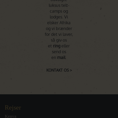
luksus telt-
camps og
lodges. Vi
elsker Afrika
og vi brænder
for det vi laver,
så giv os
et
ring
eller
send os
en
mail
.
KONTAKT OS >
Rejser
Kenya