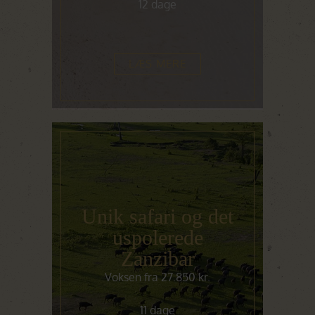
12 dage
LÆS MERE
Unik safari og det
uspolerede
Zanzibar
Voksen fra 27.850 kr.
11 dage