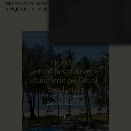
ændres, så de passer præcis til jer. Der er mange
muligheder for at skræddersy jeres rejse.
Kenya
familiesafari og
badeferie på Diani
Sea Lodge
Voksen fra 21.900 kr.
Barn fra 16.500 kr.
11 dage