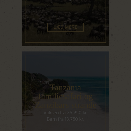
LÆS MERE
Tanzania
familiesafari og
Zanzibars strande
Voksen fra 25.950 kr.
Barn fra 13.750 kr.