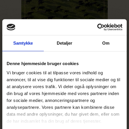
LÆS MERE
Samtykke
Detaljer
Om
Denne hjemmeside bruger cookies
Vi bruger cookies til at tilpasse vores indhold og
annoncer, til at vise dig funktioner til sociale medier og til
at analysere vores trafik. Vi deler også oplysninger om
din brug af vores hjemmeside med vores partnere inden
for sociale medier, annonceringspartnere og
analysepartnere. Vores partnere kan kombinere disse
Ultimativ safari –
data med andre oplysninger, du har givet dem, eller som
Rovos Rail og
de har indsamlet fra din brug af deres tjenester.
Cape Town