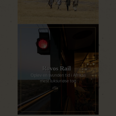
Rovos Rail
Oplev en svunden tid i Afrikas
mest luksuriøse tog