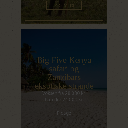
LÆS MERE
Big Five Kenya
safari og
Zanzibars
eksotiske strande
Voksen fra 28.000 kr.
Barn fra 24.000 kr.
11 dage