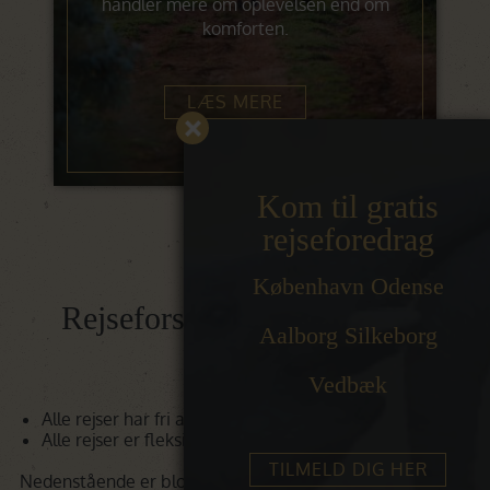
handler mere om oplevelsen end om
komforten.
LÆS MERE
Kom til gratis
rejseforedrag
København Odense
Rejseforslag til safarirejser i
Aalborg Silkeborg
Afrika
Vedbæk
Alle rejser har fri afrejsedato
Alle rejser er fleksible og kan tilpasses jeres ønsker
TILMELD DIG HER
Nedenstående er blot til inspiration. Rejserne kan