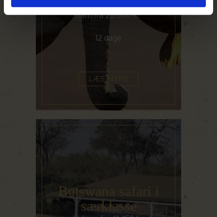
Voksen fra 23.000 kr.
Barn fra 20.000 kr.
12 dage
LÆS MERE
Botswana safari i
særklasse