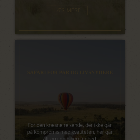
LÆS MERE
SAFARI FOR PAR OG LIVSNYDERE
For den kræsne rejsende, der ikke går
på kompromis med kvaliteten, her går
alt op i en højere enhed.