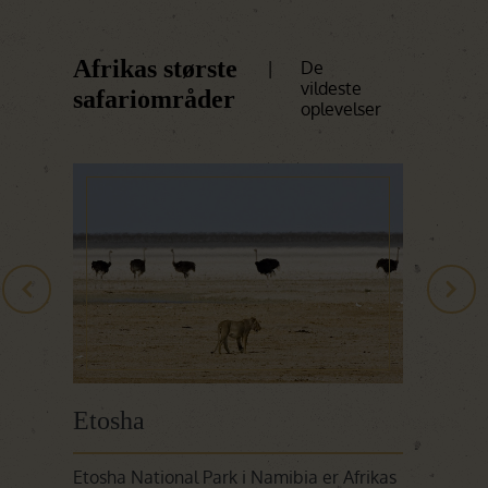
Afrikas største
|
De
vildeste
safariområder
oplevelser
Etosha
Tarang
Etosha National Park i Namibia er Afrikas
Tarangire