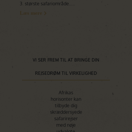
3. største safariområde…..
den størs
Læs mere
Læs mer
VI SER FREM TIL AT BRINGE DIN
REJSEDRØM TIL VIRKELIGHED
Afrikas
horisonter kan
tilbyde dig
skræddersyede
safarirejser
med nøje
udvalgte