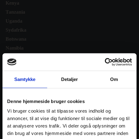
Kenya
Tanzania
Uganda
Sydafrika
Botswana
Namibia
Information
Samtykke
Detaljer
Om
Vilkår og betingelser
Privatlivspolitik
Denne hjemmeside bruger cookies
Praktisk information
Vi bruger cookies til at tilpasse vores indhold og
Se hvad vores kunder siger
annoncer, til at vise dig funktioner til sociale medier og til
Nyhedsbreve
at analysere vores trafik. Vi deler også oplysninger om
din brug af vores hjemmeside med vores partnere inden
Kontakt