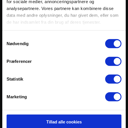
for sociale medier, annonceringspartnere og
Afrikas Horisonter ApS
analysepartnere. Vores partnere kan kombinere disse
Bakkedraget 10 – Buresø
data med andre oplysninger, du har givet dem, eller som
de har indsamlet fra din brug af deres tjenester.
3550 Slangerup
Email:
info@afrikashorisonter.dk
Samtykkevalg
Telefon:
Nødvendig
(+45) 22 82 75 90
(+45) 26 27 92 31
CVR: 42 66 70 72
Præferencer
Rejsegarantifond nr. 3392
Statistik
Marketing
Tillad alle cookies