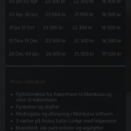
05 Jan-02 Apr
23.500 kr.
22.300 kr.
16.500 kr.
03 Apr-30 Jun
23.000 kr.
21.900 kr.
16.500 kr.
01 Jul-31 Oct
23.500 kr.
22.300 kr.
16.500 kr.
01 Nov-19 Dec
23.500 kr.
22.300 kr.
16.500 kr.
20 Dec-04 Jan
26.500 kr.
25.500 kr.
19.500 kr.
Prisen inkluderer
Flyforbindelse fra København til Mombasa og
retur til København
Flyskatter og afgifter
Modtagelse og aflevering i Mombasa lufthavn
3 nætter på Aruba Safari Lodge med helpension
Brændstof, alle park entreer og vejafgifter