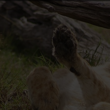
Dagsprogram
Dag 1 – Afrejse fra København
Dag 2 – Tsavo National Park
Dag 3 – Tsavo National Park
Dag 4 – Tsavo National Park
Dag 5 – Tsavo / Diani Beach
Dag 6 – Badeferie på Diani Beach
Dag 7 – Badeferie på Diani Beach
Dag 8 – Badeferie på Diani Beach
Dag 9 – Badeferie på Diani Beach
Dag 10 – Diani Beach / hjemrejse