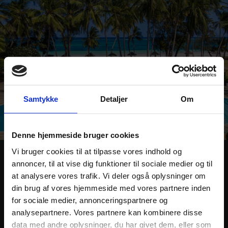
Samtykke
Detaljer
Om
Denne hjemmeside bruger cookies
Vi bruger cookies til at tilpasse vores indhold og
Diani Sea Lodge
annoncer, til at vise dig funktioner til sociale medier og til
at analysere vores trafik. Vi deler også oplysninger om
Diani Sea Lodge er et strandresort med en god All-
din brug af vores hjemmeside med vores partnere inden
inclusive restaurant
for sociale medier, annonceringspartnere og
analysepartnere. Vores partnere kan kombinere disse
Hertil er der en skøn pool med udsigt til det Indiske
data med andre oplysninger, du har givet dem, eller som