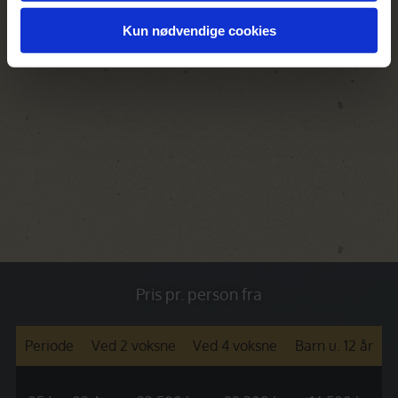
Kun nødvendige cookies
Pris pr. person fra
Periode
Ved 2 voksne
Ved 4 voksne
Barn u. 12 år