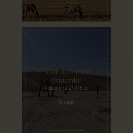
LÆS MERE
Namibia med
omtanke
Voksen fra 27.375 kr.
13 dage