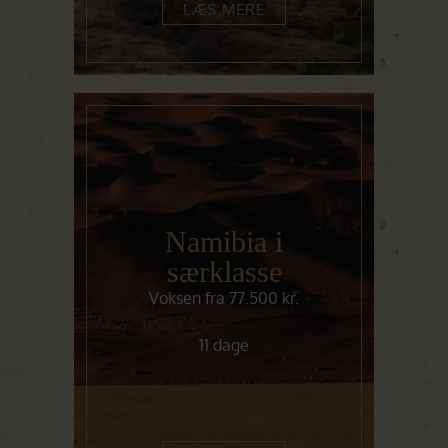
LÆS MERE
Namibia i
særklasse
Voksen fra 77.500 kr.
11 dage