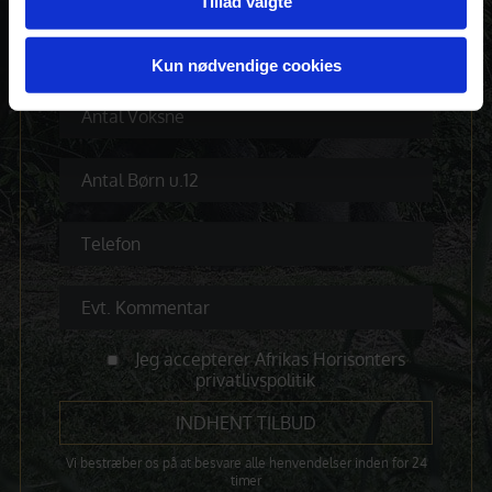
Tillad valgte
Kun nødvendige cookies
Jeg accepterer Afrikas Horisonters
privatlivspolitik
Vi bestræber os på at besvare alle henvendelser inden for 24
timer