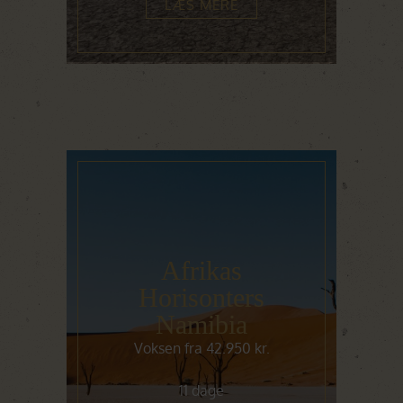
LÆS MERE
Afrikas
Horisonters
Namibia
Voksen fra 42.950 kr.
11 dage