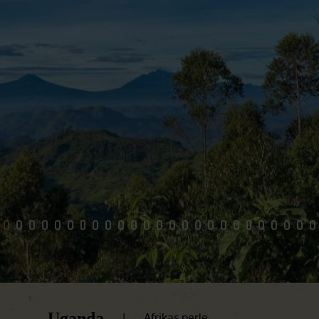
God safari og den store Kazinga kanal, hvor I ser dyr hele
tiden.
Uganda
|
Afrikas perle