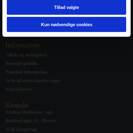
Sydafrika
Tillad valgte
Botswana
Namibia
Kun nødvendige cookies
Information
Vilkår og betingelser
Privatlivspolitik
Praktisk information
Se hvad vores kunder siger
Nyhedsbreve
Kontakt
Afrikas Horisonter ApS
Bakkedraget 10 – Buresø
3550 Slangerup