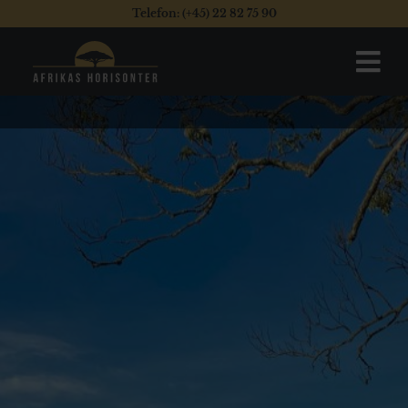
Telefon: (+45) 22 82 75 90
Hvad kan I opleve i Uganda?
Uganda er UNIK!!
Ingen af vores øvrige safarilande kan tilbyde det, som
Uganda tilbyder.
Her er vildt frodigt.
Uganda har et utrolig smukt højland.
Bjerge og sejlads på spejlblanke kratersøer.
Der er blide bjerggorillaer og mange andre fascinerende
primater.