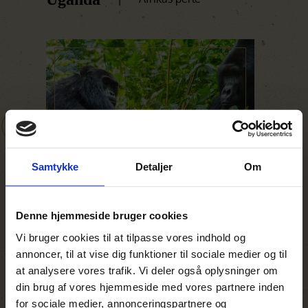
Samtykke
Detaljer
Om
Mød bjerggorillaen
Vandre
Denne hjemmeside bruger cookies
Oplev en af verdens mest unikke
I tiderne
Vi bruger cookies til at tilpasse vores indhold og
dyreoplevelser. Bjerggorillaer er enorme
startede
annoncer, til at vise dig funktioner til sociale medier og til
muskelbundter……..
i alle sa
at analysere vores trafik. Vi deler også oplysninger om
din brug af vores hjemmeside med vores partnere inden
Læs mere
Læs mer
for sociale medier, annonceringspartnere og