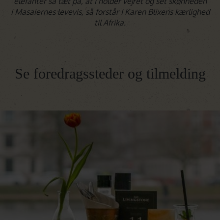
elefanter så tæt på, at I holder vejret og set skønheden
i Masaiernes levevis, så forstår I Karen Blixens kærlighed
til Afrika.
Se foredragssteder og tilmelding