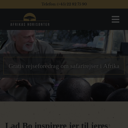
Telefon: (+45) 22 82 75 90
Gratis rejseforedrag om safarirejser i Afrika
Lad Bo inspirere jer til jeres