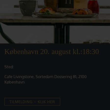
København 20. august kl.:18:30
Sted:
Cafe Livingstone, Sortedam Dossering 81, 2100
København
TILMELDING – KLIK HER