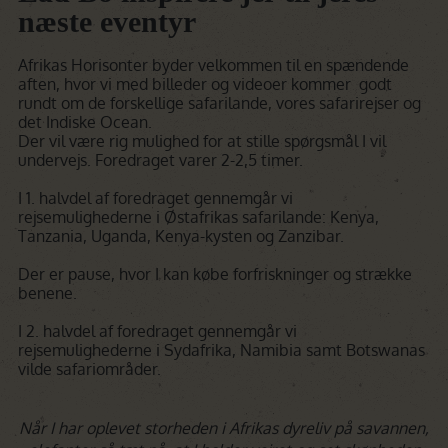
næste eventyr
Afrikas Horisonter byder velkommen til en spændende
aften, hvor vi med billeder og videoer kommer godt
rundt om de forskellige safarilande, vores safarirejser og
det Indiske Ocean.
Der vil være rig mulighed for at stille spørgsmål I vil
undervejs. Foredraget varer 2-2,5 timer.
I 1. halvdel af foredraget gennemgår vi
rejsemulighederne i Østafrikas safarilande: Kenya,
Tanzania, Uganda, Kenya-kysten og Zanzibar.
Der er pause, hvor I kan købe forfriskninger og strække
benene.
I 2. halvdel af foredraget gennemgår vi
rejsemulighederne i Sydafrika, Namibia samt Botswanas
vilde safariområder.
Når I har oplevet storheden i Afrikas dyreliv på savannen,