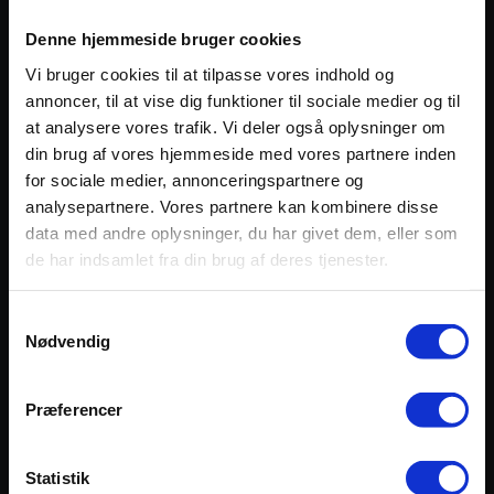
Namibia
Denne hjemmeside bruger cookies
Vi bruger cookies til at tilpasse vores indhold og
annoncer, til at vise dig funktioner til sociale medier og til
Information
at analysere vores trafik. Vi deler også oplysninger om
din brug af vores hjemmeside med vores partnere inden
Vilkår og betingelser
for sociale medier, annonceringspartnere og
Privatlivspolitik
analysepartnere. Vores partnere kan kombinere disse
Praktisk information
data med andre oplysninger, du har givet dem, eller som
Se hvad vores kunder siger
de har indsamlet fra din brug af deres tjenester.
Nyhedsbreve
Samtykkevalg
Nødvendig
Kontakt
Afrikas Horisonter ApS
Bakkedraget 10 – Buresø
Præferencer
3550 Slangerup
Email:
info@afrikashorisonter.dk
Statistik