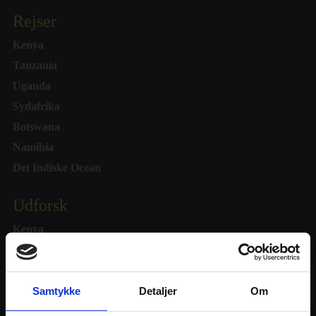
Rejser
Kenya
Tanzania
Uganda
Sydafrika
Botswana
Namibia
Det Indiske Ocean
Udforsk
Kenya
Tanzania
Uganda
Sydafrika
Samtykke
Detaljer
Om
Botswana