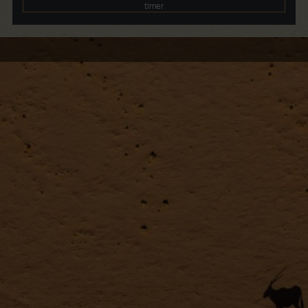
timer
Dagsprogram
Dag 1 – Afrejse fra Danmark
Dag 2 – Ankomst i Windhoek
Dag 3 – Kalahari ørkenen
Dag 4 – Kalahari ørkenen
Dag 5 & 6 – Sossusvlei
Dag 7 & 8 – Swakopmund
Dag 9 – Damaraland
Dag 10 & 11 – Etosha