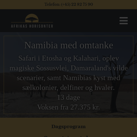
Telefon: (+45) 22 82 75 90
Namibia med omtanke
Safari i Etosha og Kalahari, oplev
magiske Sossusvlei, Damaraland's vilde
scenarier, samt Namibias kyst med
sælkolonier, delfiner og hvaler.
13 dage
Voksen fra 27.375 kr.
Dagsprogram