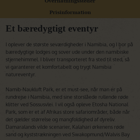
Overnatningssteder
Prisinformation
Et bæredygtigt eventyr
I oplever de største seværdigheder i Namibia, og I bor på
bæredygtige lodges og sover ude under den namibiske
stjernehimmel. I bliver transporteret fra sted til sted, så
vi garanterer et komfortabelt og trygt Namibia
natureventyr.
Namib-Naukluft Park, er et must-see, når man er på
rundrejse i Namibia, med sine storslåede rullende røde
klitter ved Sossusvlei. I vil også opleve Etosha National
Park, som er et af Afrikas store safariområder, både når
det gælder størrelse og mangfoldighed af dyreliv.
Damaralands vilde scenarier, Kalahari ørkenens røde
sand og kyststrækningen ved Swakopmund/Walvis Bay