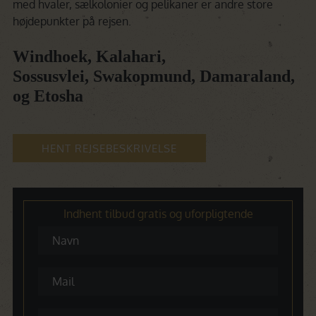
med hvaler, sælkolonier og pelikaner er andre store
højdepunkter på rejsen.
Windhoek, Kalahari,
Sossusvlei,
Swakopmund
, Damaraland,
og Etosha
HENT REJSEBESKRIVELSE
Indhent tilbud gratis og uforpligtende