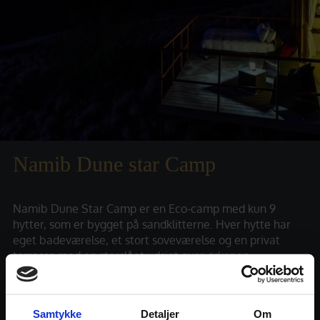
Namib Dune star Camp
Namib Dune Star Camp er en Eco-camp med kun 9
hytter, som er bygget på sandklitterne. Hver hytte har
eget badeværelse, et stort soveværelse og en privat
terrasse med en storslået udsigt over ørkenen.
Dobbeltsengene kan trilles ud på terrassen, så der soves
under åben stjernehimmel. Her er også en bar og en
restaurant.
Samtykke
Detaljer
Om