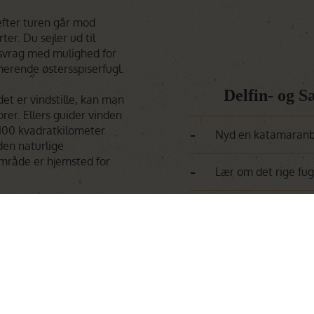
efter turen går mod
er. Du sejler ud til
svrag med mulighed for
erende østersspiserfugl.
Delfin- og 
det er vindstille, kan man
er. Ellers guider vinden
-
100 kvadratkilometer
Nyd en katamaranbå
den naturlige
mråde er hjemsted for
-
Lær om det rige fugl
-
valer og klumpfisk, mens
Oplev omkring 100.0
den af båden. Det rolige
age dyrene, uden uden at
-
Se delfiner der svøm
es med en let frokost
age til havnen, og I er
-
Her kan også ses hva
e