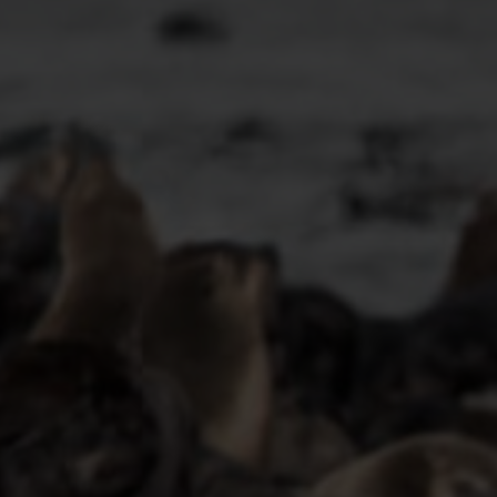
Oplev Botswana
Rejser til Botswana
Namibia
Oplev Namibia
Rejser til Namibia
Det Indiske Ocean
Rejser til Det Indiske Ocean