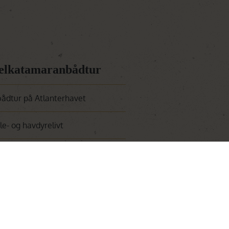
Sælkatamaranbådtur
dtur på Atlanterhavet
e- og havdyrelivt
00 sæler på Pelican Point
mer langs jeres båd
ler og klumpfisk