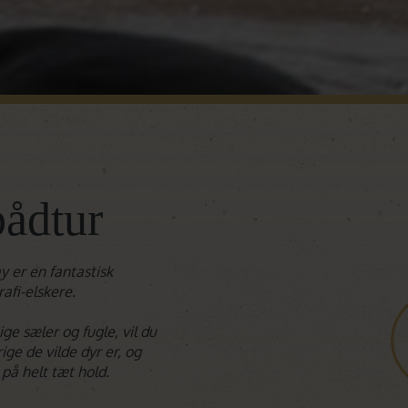
ådtur
y er en fantastisk
afi-elskere.
ge sæler og fugle, vil du
ige de vilde dyr er, og
på helt tæt hold.