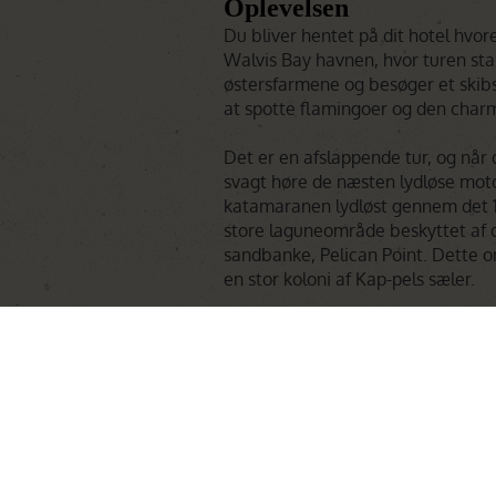
Oplevelsen
Du bliver hentet på dit hotel hvor
Walvis Bay havnen, hvor turen start
østersfarmene og besøger et skib
at spotte flamingoer og den charm
Det er en afslappende tur, og når 
svagt høre de næsten lydløse motor
katamaranen lydløst gennem det 
store laguneområde beskyttet af 
sandbanke, Pelican Point. Dette o
en stor koloni af Kap-pels sæler.
I leder efter delfiner, pelikaner, h
mågerne flyver og svømmer ved si
vand i lagunen gør, at I kan iagtt
katamaranen gynger. Turen afslutt
med østers. Herefter går turen tilb
en stor oplevelse rigere.
Læs mer