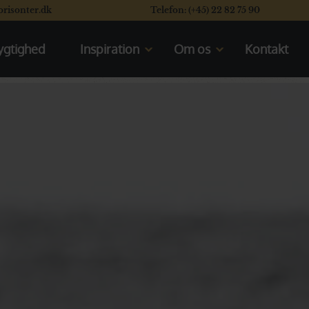
orisonter.dk
Telefon: (+45) 22 82 75 90
gtighed
Inspiration
Om os
Kontakt
Kom til rejseforedrag
Mød os
En typisk dag på safari
Vores rating system
Se vores safaribiler
Læs vores kunders flotte
anmeldelser
Se de åbne safarikøretøjer
Valget mellem Kenya og Tanzania