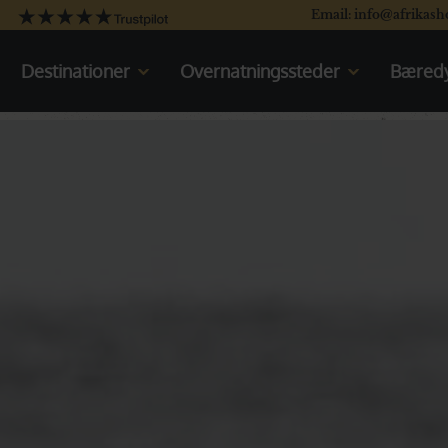
Email: info@afrikash
Destinationer
Overnatningssteder
Bæredy
Kenya
Kenya
Tanzania
Oplev Kenya
Uganda
Rejser til Kenya
Sydafrika
Tanzania
Botswana
Oplev Tanzania
Namibia
Rejser til Tanzania
Det indiske Ocean
Uganda
Oplev Uganda
Rejser til Uganda
Sydafrika
Oplev Sydafrika
Rejser til Sydafrika
Botswana