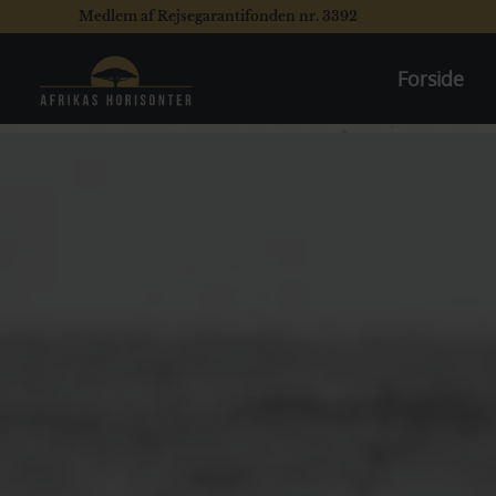
Medlem af Rejsegarantifonden nr. 3392
Forside