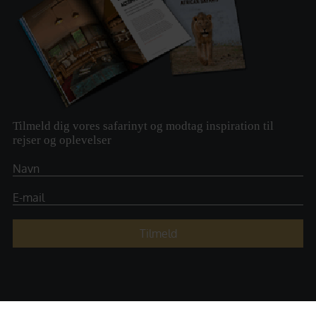
Tilmeld dig vores safarinyt og modtag inspiration til
rejser og oplevelser