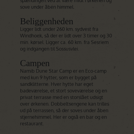
spændingen ved at være midt i ørkenen og
sove under åben himmel.
Beliggenheden
Ligger lidt under 260 km. sydvest fra
Windhoek, så der er lidt over 3 timer og 30
min. kørsel. Ligger ca. 60 km. fra Sesriem
og indgangen til Sossusvlei.
Campen
Namib Dune Star Camp er en Eco-camp
med kun 9 hytter, som er bygget på
sandklitterne. Hver hytte har eget
badeværelse, et stort soveværelse og en
privat terrasse med en storslået udsigt
over ørkenen. Dobbeltsengene kan trilles
ud på terrassen, så der soves under åben
stjernehimmel. Her er også en bar og en
restaurant.