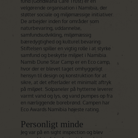
fund (Gondwana Care Trust) er en
velgørende organisation i Namibia, der
støtter sociale og miljømæssige initiativer.
De arbejder inden for områder som
naturbevaring, uddannelse,
samfundsudvikling, miljømæssig
bæredygtighed og kulturel bevaring.
Stiftelsen spiller en vigtig rolle i at styrke
samfund og beskytte miljøet i Namibia.
Namib Dune Star Camp er en Eco camp,
hvor der er blevet taget omhyggeligt
hensyn til design og konstruktion for at
sikre, at det efterlader et minimalt aftryk
på miljøet. Solpaneler på hytterne leverer
varmt vand og lys, og vand pumpes op fra
en nærliggende borebrønd. Campen har
Eco Awards Namibia højeste rating.
Personligt minde
Jeg var på en sight inspection og blev