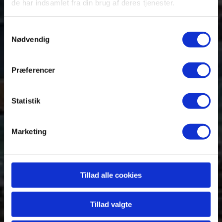
Cape Town
de har indsamlet fra din brug af deres tjenester.
og vinlandet
Samtykkevalg
Nødvendig
Præferencer
Verdens smukkest beliggende by
Statistik
Marketing
Tillad alle cookies
Tillad valgte