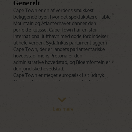
Generelt
Cape Town er en af verdens smukkest
beliggende byer, hvor det spektakulære Table
Mountain og Atlanterhavet danner den
perfekte kulisse. Cape Town har en stor
international lufthavn med gode forbindelser
til hele verden. Sydafrikas parlament ligger i
Cape Town, der er landets parlamentariske
hovedstad, mens Pretoria er den
administrative hovedstad, og Bloemfontein er
den juridiske hovedstad.
Cape Town er meget europæisk i sit udtryk.
Alle ting fungerer, og fra gammel tid er her en
stor, hvid befolkning, primært hollandsk og
engelsk og naturligvis mange farvede
mennesker som f.eks. malayer og sorte. Du
bliver betaget af alle de fremmedartede ting
Læs mere
og den anderledes natur. Der er mange, som
mener, at Cape Town er den by i verden, som
har den allerbedste beliggenhed. Det er en