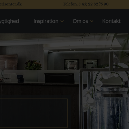
orisonter.dk
Telefon: (+45) 22 82 75 90
gtighed
Inspiration
Om os
Kontakt
Kom til rejseforedrag
Mød os
En typisk dag på safari
Vores rating system
Se vores safaribiler
Læs vores kunders flotte
anmeldelser
Se de åbne safarikøretøjer
Valget mellem Kenya og Tanzania