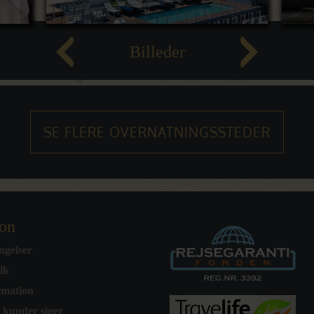
Billeder
SE FLERE OVERNATNINGSSTEDER
ion
ngelser
tik
rmation
 kunder siger