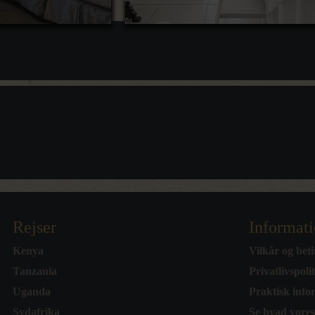
Rejser
Informat
Kenya
Vilkår og beti
Tanzania
Privatlivspoli
Uganda
Praktisk info
Sydafrika
Se hvad vores