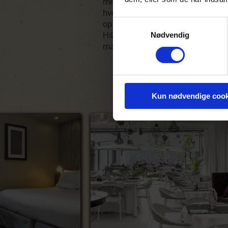
med fokus på detaljen. Ikke mindst
hvor du fra din liggestol ved poole
Samtykkevalg
op mod Lions Head, midt mellem 
Hill. Alt på The Hyde er god kvalit
Nødvendig
mad.
Kun nødvendige cook