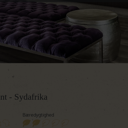
Botswana
Oplev Botswana
Rejser til Botswana
Namibia
Oplev Namibia
Rejser til Namibia
Det Indiske Ocean
Rejser til Det Indiske Ocean
t - Sydafrika
Bæredygtighed