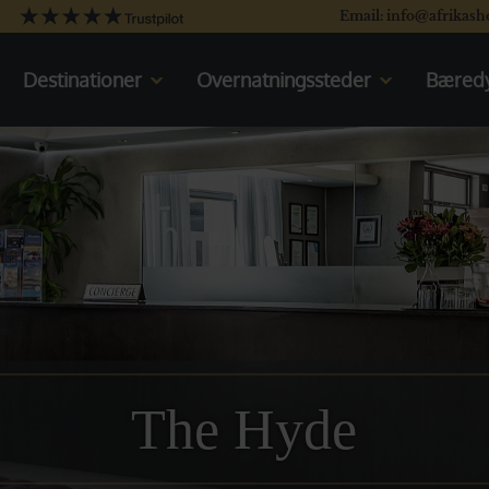
Email: info@afrikash
Destinationer
Overnatningssteder
Bæredy
Kenya
Kenya
Tanzania
Oplev Kenya
Uganda
Rejser til Kenya
Sydafrika
Tanzania
Botswana
Oplev Tanzania
Namibia
Rejser til Tanzania
Det indiske Ocean
Uganda
Oplev Uganda
Rejser til Uganda
Sydafrika
The Hyde
Oplev Sydafrika
Rejser til Sydafrika