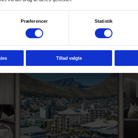
 den store tagterrasse,
n har en fantastisk udsigt
Personligt min
Table Mountain og Signal
et, både indkvartering og
Udsigten fra terrasseomr
Præferencer
Statistik
ies
Tillad valgte