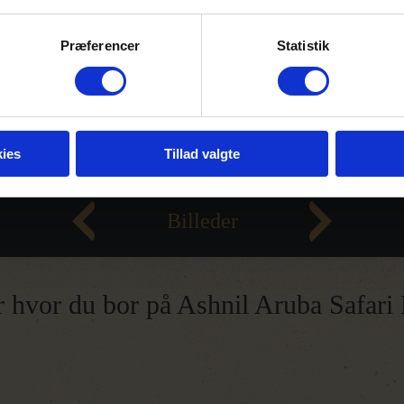
Præferencer
Statistik
ies
Tillad valgte
Billeder
r hvor du bor på Ashnil Aruba Safari