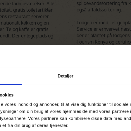
spildevandssortering fra k
nde familieværelser. Alle
også affaldssortering.
ilet, gratis toiletartikler
ens restaurant serverer
Lodgen er med i et genpla
rnationalt køkken og en
Service er erhvervet næst
r. Te og kaffe er gratis.
der er plantet på lodgen
undt. Der er legeplads og
Tourism Kenya og certifice
bedømme lodgens bæredyg
hovedforsyningen kommer 
Detaljer
ookies
se vores indhold og annoncer, til at vise dig funktioner til sociale
oplysninger om din brug af vores hjemmeside med vores partnere i
ysepartnere. Vores partnere kan kombinere disse data med andr
et fra din brug af deres tjenester.