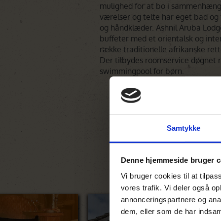
mulighed for at bo i sammenhænge
værelser og telte har eget bad og to
og håndklæder. Ashnil Aruba Lodg
buffeter med et orientalsk og inte
række traditionelle afrikanske rette
Der tilbydes roomservice døgnet r
swimmingpool for børn.
Samtykke
Denne hjemmeside bruger c
Vi bruger cookies til at tilpas
vores trafik. Vi deler også 
annonceringspartnere og anal
dem, eller som de har indsaml