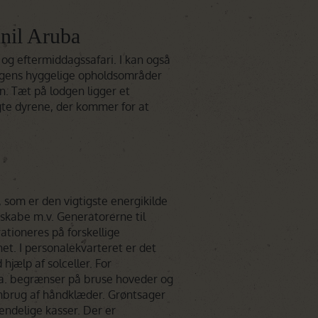
nil Aruba
og eftermiddagssafari. I kan også
dgens hyggelige opholdsområder
. Tæt på lodgen ligger et
gte dyrene, der kommer for at
 som er den vigtigste energikilde
seskabe m.v. Generatorerne til
ationeres på forskellige
net. I personalekvarteret er det
jælp af solceller. For
.a. begrænser på bruse hoveder og
enbrug af håndklæder. Grøntsager
endelige kasser. Der er