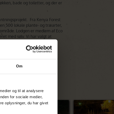
økken, bade og toiletter, og der er
ntningsprojekt. Fra Kenya Forest
en 500 lokale plante- og træarter,
s område. Lodgen er medlem af Eco
ret med sølv. Vi har valgt at
tighed lavere, fordi
fra generatorer.
Om
 medier og til at analysere
nden for sociale medier,
e oplysninger, du har givet