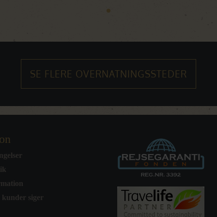
SE FLERE OVERNATNINGSSTEDER
ion
ngelser
tik
rmation
 kunder siger