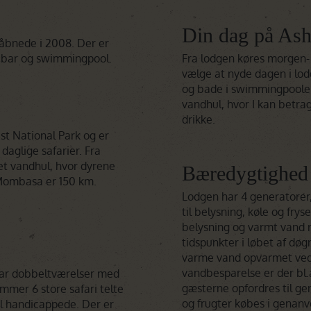
Din dag på Ash
 åbnede i 2008. Der er
, bar og swimmingpool.
Fra lodgen køres morgen- 
vælge at nyde dagen i lo
og bade i swimmingpoolen
vandhul, hvor I kan betra
drikke.
ast National Park og er
daglige safarier. Fra
 et vandhul, hvor dyrene
Bæredygtighed
 Mombasa er 150 km.
Lodgen har 4 generatorer,
til belysning, køle og fry
belysning og varmt vand r
tidspunkter i løbet af døg
varme vand opvarmet ved h
vandbesparelse er der bl
 har dobbeltværelser med
gæsterne opfordres til g
mer 6 store safari telte
og frugter købes i genanv
il handicappede. Der er