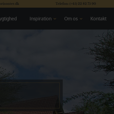
orisonter.dk
Telefon: (+45) 22 82 75 90
gtighed
Inspiration
Om os
Kontakt
Kom til rejseforedrag
Mød os
En typisk dag på safari
Vores rating system
Se vores safaribiler
Læs vores kunders flotte
anmeldelser
Se de åbne safarikøretøjer
Valget mellem Kenya og Tanzania