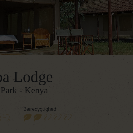
Botswana
Oplev Botswana
Rejser til Botswana
Namibia
Oplev Namibia
Rejser til Namibia
Det Indiske Ocean
Rejser til Det Indiske Ocean
ba Lodge
 Park - Kenya
Bæredygtighed