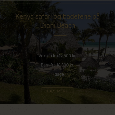
Kenya safari og badeferie på
Diani Beach
Voksen fra 19.500 kr.
Barn fra 16.800 kr.
11 dage
LÆS MERE