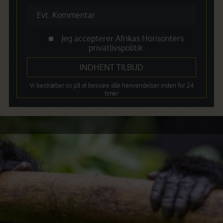
Jeg accepterer Afrikas Horisonters
privatlivspolitik
Vi bestræber os på at besvare alle henvendelser inden for 24
timer
Dagsprogram
Dag 1 – Ankomst i Entebbe
Dag 2 – Bwindi National Park
Dag 3 – Bwindi National Park
Dag 4- Videre rejse