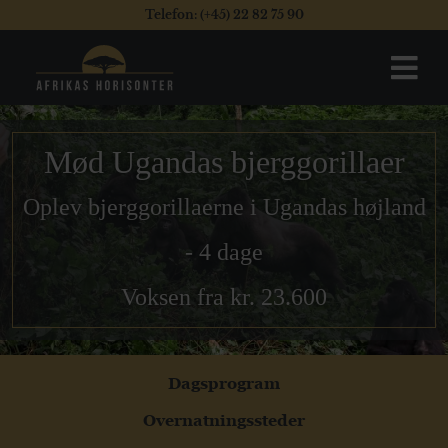
Telefon: (+45) 22 82 75 90
Mød Ugandas bjerggorillaer
Oplev bjerggorillaerne i Ugandas højland
- 4 dage
Voksen fra kr. 23.600
Dagsprogram
Overnatningssteder