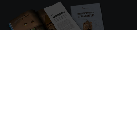
Tilmeld dig vores safarinyt og modtag inspiration til
rejser og oplevelser