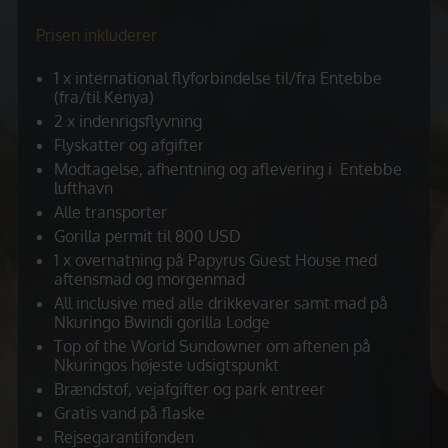
Prisen inkluderer
1 x international flyforbindelse til/fra Entebbe
(fra/til Kenya)
2 x indenrigsflyvning
Flyskatter og afgifter
Modtagelse, afhentning og aflevering i Entebbe
lufthavn
Alle transporter
Gorilla permit til 800 USD
1 x overnatning på Papyrus Guest House med
aftensmad og morgenmad
All inclusive med alle drikkevarer samt mad på
Nkuringo Bwindi gorilla Lodge
Top of the World Sundowner om aftenen på
Nkuringos højeste udsigtspunkt
Brændstof, vejafgifter og park entreer
Gratis vand på flaske
Rejsegarantifonden