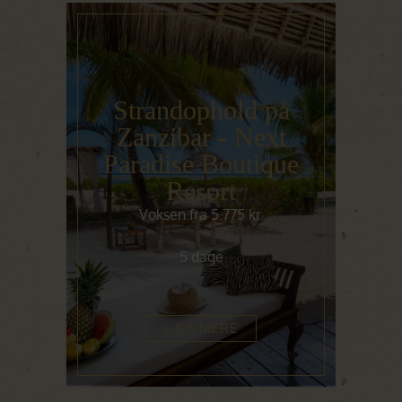
Strandophold på
Zanzibar - Next
Paradise Boutique
Resort
Voksen fra 5.775 kr.
5 dage
LÆS MERE