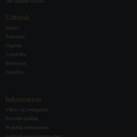
Det Indiske Ocean
Udforsk
Kenya
Tanzania
Uganda
Sydafrika
Botswana
Namibia
Information
Vilkår og betingelser
Privatlivspolitik
Praktisk information
Se hvad vores kunder siger