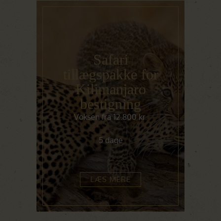
Safari
tillægspakke for
Kilimanjaro
bestigning
Voksen fra 12.800 kr.
5 dage
LÆS MERE