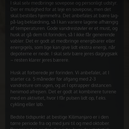
I skal selv medbringe sovepose og personligt udstyr.
Der er mulighed for at leje en sovepose, men det
skal bestilles hjemmefra. Det anbefales at bære lag-
på-lag beklædning, så I kan variere lagene afhængig
af temperaturen. Gode vandrestøvler er et must, og
husk at gå dem til forinden, så I ikke får generende
vabler. Det er godt at medbringe energibarer eller
energigels, som lige kan give lidt ekstra energi, når
depoterne er nede. I skal selv bære jeres dagrygsæk
– resten klarer jeres bærere.
Husk at forberede jer forinden. Vi anbefaler, at I
starter ca. 5 måneder før afgang med 2-3
vandreture om ugen, og at I optrapper distancen
henimod afrejsen. Det er godt at kombinere turene
med en aktivitet, hvor I får pulsen lidt op, f.eks.
cykling eller løb.
Bedste tidspunkt at bestige Kilimanjaro er i den
tørre periode fra og med juni til og med oktober.