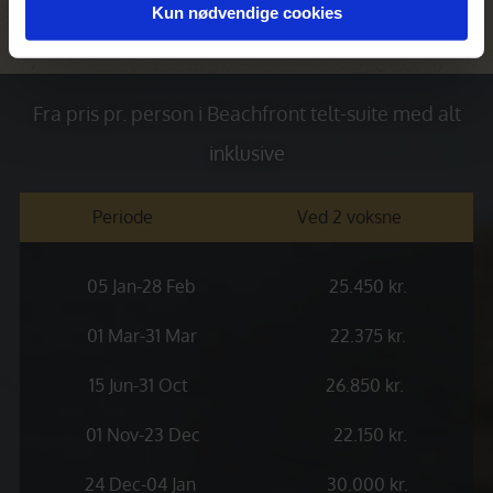
Kun nødvendige cookies
Fra pris pr. person i Beachfront telt-suite med alt
inklusive
Periode
Ved 2 voksne
05 Jan-28 Feb
25.450 kr.
01 Mar-31 Mar
22.375 kr.
15 Jun-31 Oct
26.850 kr.
01 Nov-23 Dec
22.150 kr.
24 Dec-04 Jan
30.000 kr.