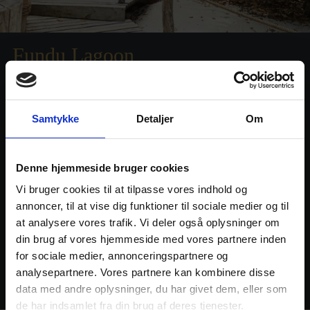
Fundu Lagoon
– Robinson Crusoe barfods-paradis
Samtykke
Detaljer
Om
– Eksotiske Pemba og verdensklasse dykning
– Lille øko-resort med 18 telte
Denne hjemmeside bruger cookies
– Langt væk fra alt og alle
Vi bruger cookies til at tilpasse vores indhold og
annoncer, til at vise dig funktioner til sociale medier og til
at analysere vores trafik. Vi deler også oplysninger om
LÆS MERE OG SE FOTOS
din brug af vores hjemmeside med vores partnere inden
for sociale medier, annonceringspartnere og
analysepartnere. Vores partnere kan kombinere disse
data med andre oplysninger, du har givet dem, eller som
de har indsamlet fra din brug af deres tjenester.