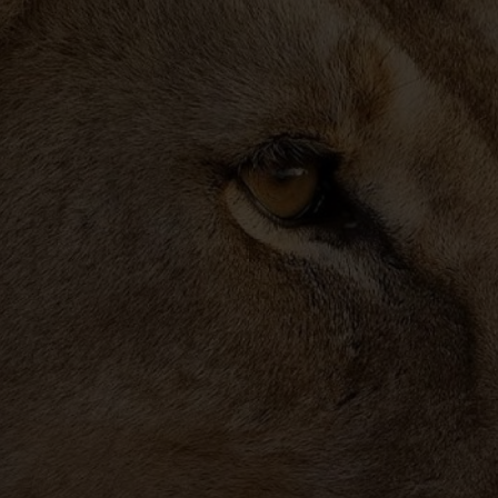
Dag 1 – Afrejse fra Danmark
Dag 2 – Mount Meru
Dag 3 – Lake Manyara
Dag 4 – Serengeti og Ndutu
Dag 5 – Serengeti og Ndutu
Dag 6 – Serengeti og Ndutu
Dag 7 – Serengeti og Ndutu
Dag 8 – Ngorongoro Crater
Dag 9 – Hjemrejse eller Zanzibar
Dag 10 – Ankomst i Danmark