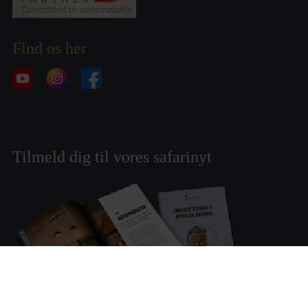
Find os her
Tilmeld dig til vores safarinyt