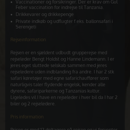
Vaccinationer og forsikringer. Der er krav om Gul
Feber vaccination for indrejse til Tanzania.
Drikkevarer og drikkepenge
Private indkøb og udflugter f.eks. ballonsafari i
Serengeti
Rejseinformation
Rejsen er en sjældent udbudt grupperejse med
rejseleder Bengt Holdst og Hanne Lindemann. I er
jeres eget sluttede selskab sammen med jeres
rejseledere uden indblanding fra andre. I har 2 stk
safari køretøjer med egne safarichauffører som
naturligvis taler flydende engelsk, kender alle
dyrene, safariparkerne og Tanzanias kultur.
Ligeledes vil I have en rejseleder i hver bil da I har 2
biler og 2 rejseledere.
Pris information
Prisen er med 12 deltagere på rejsen og vi forventer