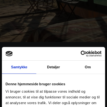
Nyikani Ndutu Camp
Denne safari camp i Serengeti, som er ren Karen Blixen
Samtykke
Detaljer
Om
stemning, bliver flyttet 2 gange om året. Den følger den
store Migration og oser af rigtig safari stemning. Teltene
er rummelige med eget bad og toilet og I er midt ude i
Denne hjemmeside bruger cookies
naturen blandt Afrikas vilde dyr
Vi bruger cookies til at tilpasse vores indhold og
annoncer, til at vise dig funktioner til sociale medier og til
at analysere vores trafik. Vi deler også oplysninger om
LÆS MERE OG SE FOTOS