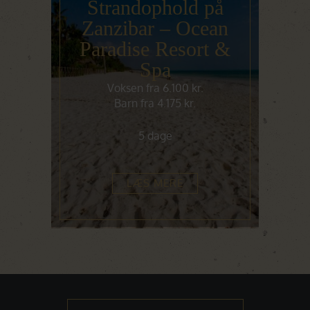
Strandophold på
Zanzibar – Ocean
Paradise Resort &
Spa
Voksen fra 6.100 kr.
Barn fra 4.175 kr.
5 dage
LÆS MERE