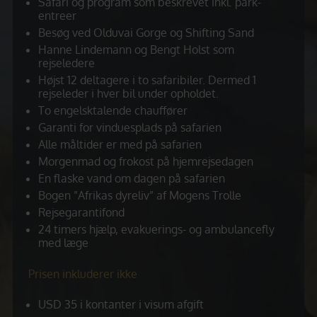
Safari og program som beskrevet inkl. park-
entreer
Besøg ved Olduvai Gorge og Shifting Sand
Hanne Lindemann og Bengt Holst som
rejseledere
Højst 12 deltagere i to safaribiler. Dermed 1
rejseleder i hver bil under opholdet.
To engelsktalende chauffører
Garanti for vinduesplads på safarien
Alle måltider er med på safarien
Morgenmad og frokost på hjemrejsedagen
En flaske vand om dagen på safarien
Bogen ”Afrikas dyreliv” af Mogens Trolle
Rejsegarantifond
24 timers hjælp, evakuerings- og ambulancefly
med læge
Prisen inkluderer ikke
USD 35 i kontanter i visum afgift