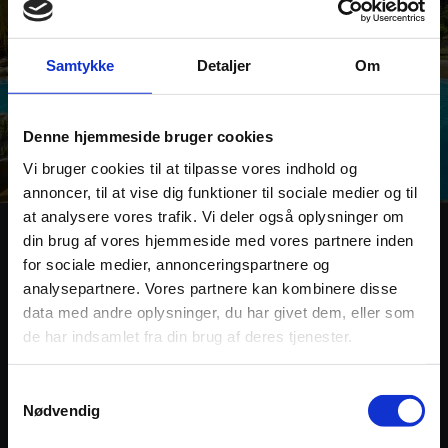
Samtykke
Detaljer
Om
Denne hjemmeside bruger cookies
Vi bruger cookies til at tilpasse vores indhold og
annoncer, til at vise dig funktioner til sociale medier og til
at analysere vores trafik. Vi deler også oplysninger om
Papillon Lagoon Reef
din brug af vores hjemmeside med vores partnere inden
for sociale medier, annonceringspartnere og
analysepartnere. Vores partnere kan kombinere disse
Papillon Lagoon Reef er et hyggeligt og meget familie
data med andre oplysninger, du har givet dem, eller som
venligt Beach Resort på Diani Beach.
de har indsamlet fra din brug af deres tjenester.
I kan bo på værelser med dør mellem værelserne og hele
opholdet er med All Inclusive.
Samtykkevalg
Nødvendig