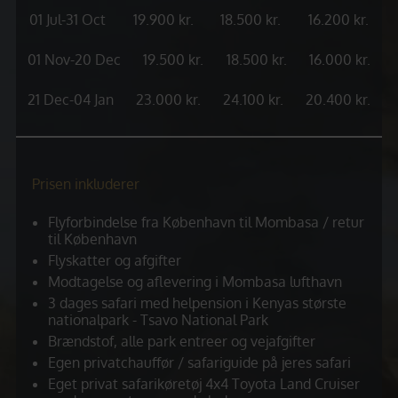
01 Jul-31 Oct
19.900 kr.
18.500 kr.
16.200 kr.
01 Nov-20 Dec
19.500 kr.
18.500 kr.
16.000 kr.
21 Dec-04 Jan
23.000 kr.
24.100 kr.
20.400 kr.
Prisen inkluderer
Flyforbindelse fra København til Mombasa / retur
til København
Flyskatter og afgifter
Modtagelse og aflevering i Mombasa lufthavn
3 dages safari med helpension i Kenyas største
nationalpark - Tsavo National Park
Brændstof, alle park entreer og vejafgifter
Egen privatchauffør / safariguide på jeres safari
Eget privat safarikøretøj 4x4 Toyota Land Cruiser