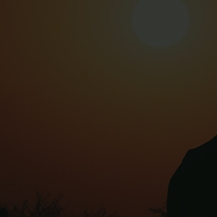
Dag 2 – Badeferie i Mombasa
Dag 3 – Badeferie i Mombasa
Dag 4 – Badeferie i Mombasa
Dag 5 – Tsavo National Park
Dag 6 – Tsavo National Park
Dag 7 – Tsavo / Badeferie Mombasa
Dag 8 – Badeferie i Mombasa
Dag 9 – Badeferie i Mombasa
Dag 10 – Mombasa
Dag 11 – Ankomst i København