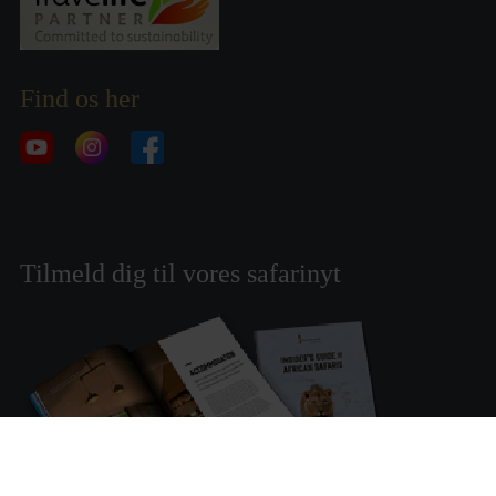
Find os her
Tilmeld dig til vores safarinyt