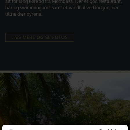
alt for lang køretid fra Mombasa. Der er god restaurant,
bar og swimmingpool samt et vandhul ved lodgen, der
tiltrækker dyrene.
LÆS MERE OG SE FOTOS