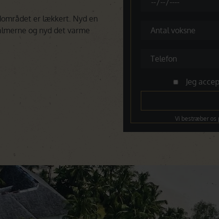
ndområdet er lækkert. Nyd en
palmerne og nyd det varme
Jeg accep
Vi bestræber os 