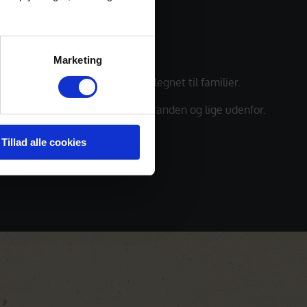
 Reef Beach Resort
Marketing
jligt Beach Resort og meget velegnet til familier.
er er en stor swimmingpool og stranden og lige udenfor.
Tillad alle cookies
OS