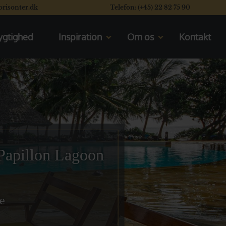
orisonter.dk
Telefon: (+45) 22 82 75 90
gtighed
Inspiration
Om os
Kontakt
Kom til rejseforedrag
Mød os
En typisk dag på safari
Vores rating system
Se vores safaribiler
Læs vores kunders flotte
anmeldelser
Se de åbne safarikøretøjer
Valget mellem Kenya og Tanzania
 Papillon Lagoon
de