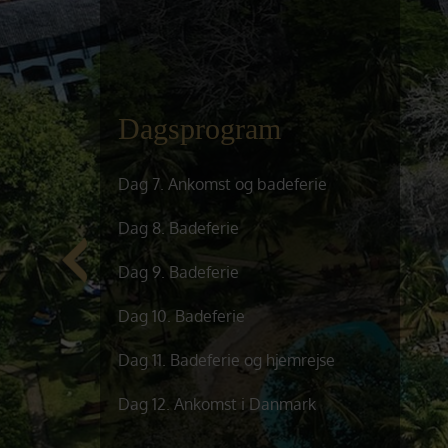
Dagsprogram
Dag 7. Ankomst og badeferie
Dag 8. Badeferie
Dag 9. Badeferie
Dag 10. Badeferie
Dag 11. Badeferie og hjemrejse
Dag 12. Ankomst i Danmark