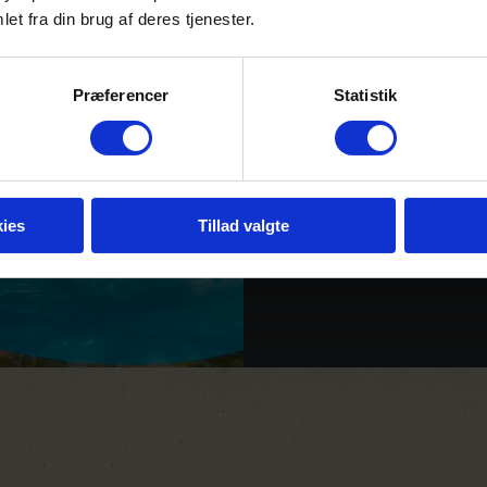
Papillon Lagoon
et fra din brug af deres tjenester.
Præferencer
Statistik
Papillon Lagoon Reef er et de
Opholdet er All inclusive, d
ies
Tillad valgte
LÆS MERE OG SE FOT