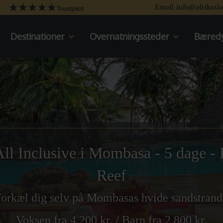
Email: info@afrikash
Destinationer
Overnatningssteder
Bæredy
Kenya
Kenya
Tanzania
Oplev Kenya
Uganda
Rejser til Kenya
Sydafrika
Tanzania
Botswana
Oplev Tanzania
Namibia
Rejser til Tanzania
Det indiske Ocean
Uganda
ll Inclusive i Mombasa - 5 dage -
Oplev Uganda
Rejser til Uganda
Reef
Sydafrika
Oplev Sydafrika
orkæl dig selv på Mombasas hvide sandstran
Rejser til Sydafrika
Voksen fra 4.200 kr. / Barn fra 2.800 kr.