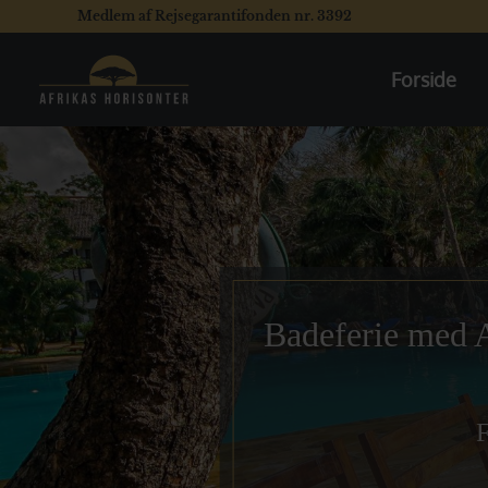
Medlem af Rejsegarantifonden nr. 3392
Forside
Badeferie med A
F