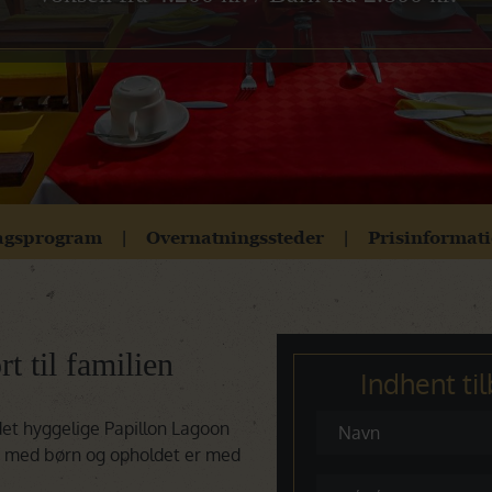
Botswana
Oplev Botswana
Rejser til Botswana
Namibia
Oplev Namibia
Rejser til Namibia
Det Indiske Ocean
Rejser til Det Indiske Ocean
agsprogram
Overnatningssteder
Prisinformat
t til familien
Indhent ti
det hyggelige Papillon Lagoon
ier med børn og opholdet er med