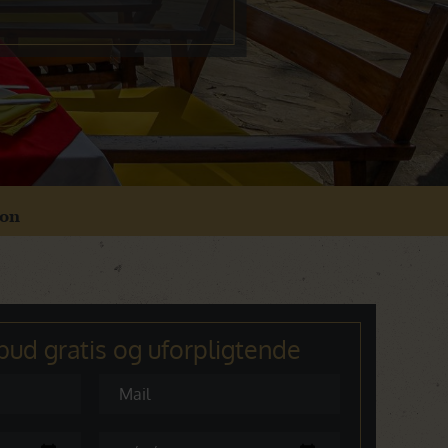
ion
lbud gratis og uforpligtende