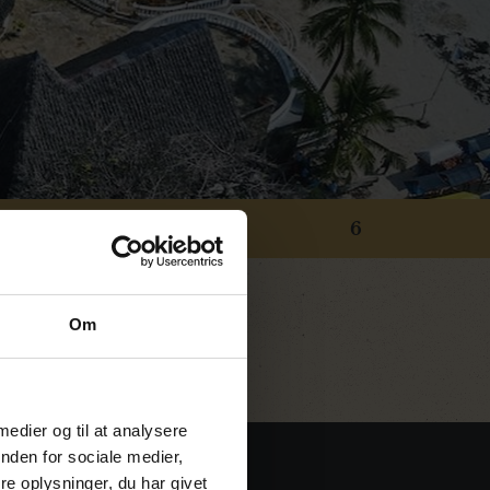
5
6
Om
 medier og til at analysere
nden for sociale medier,
e oplysninger, du har givet