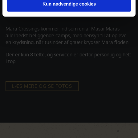
Kun nødvendige cookies
Mara Crossings Luxury Camp
Mara Crossings kommer ind som en af Masai Maras
allerbedst beliggende camps, med hensyn til at opleve
en krydsning, når tusinder af gnuer krydser Mara floden.
Der er kun 8 telte, og servicen er derfor personlig og helt
i top.
LÆS MERE OG SE FOTOS