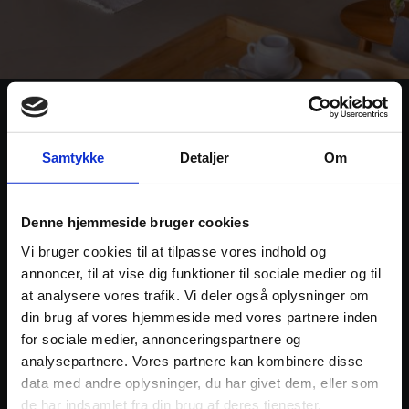
Little Zebra River Camp
Samtykke
Detaljer
Om
Little Zebra er en hyggelig camp med blot 9 safari telte.
Udsigten fra campen til Masai Mara er vidunderlig, hvor
campen ligger i Talek området. Der er swimmingpool,
Denne hjemmeside bruger cookies
opholdsområde og restaurant.
Vi bruger cookies til at tilpasse vores indhold og
annoncer, til at vise dig funktioner til sociale medier og til
at analysere vores trafik. Vi deler også oplysninger om
LÆS MERE OG SE FOTOS
din brug af vores hjemmeside med vores partnere inden
for sociale medier, annonceringspartnere og
analysepartnere. Vores partnere kan kombinere disse
data med andre oplysninger, du har givet dem, eller som
de har indsamlet fra din brug af deres tjenester.