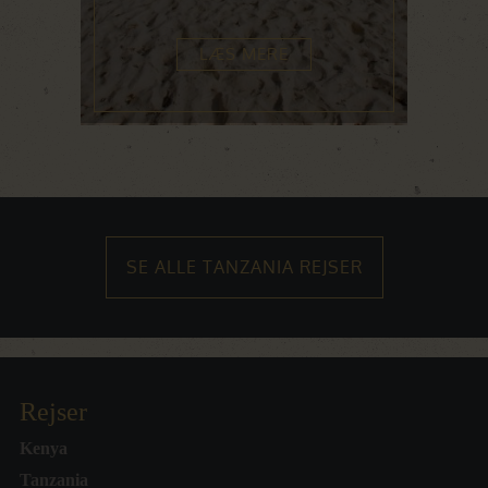
LÆS MERE
SE ALLE TANZANIA REJSER
Rejser
Kenya
Tanzania