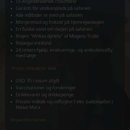
To engelsktalende chauffører
Garanti for vinduesplads på safarien
Alle måltider er med på safarien
Morgenmad og frokost på hjemrejsedagen
En flaske vand om dagen på safarien
Bogen ”Afrikas dyreliv” af Mogens Trolle
Rejsegarantifond
24 timers hjælp, evakuerings- og ambulancefly
med læge
Prisen inkluderer ikke
USD 35 i visum afgift
Vaccinationer og forsikringer.
Drikkevarer og drikkepenge
Private indkøb og udflugter f.eks. ballonsafari i
Masai Mara
Rejseinformation