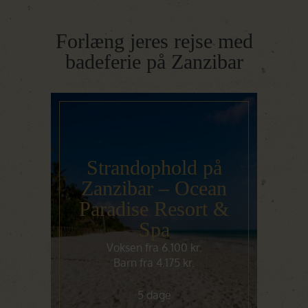
Forlæng jeres rejse med
badeferie på Zanzibar
Strandophold på
Zanzibar – Ocean
Paradise Resort &
Spa
Voksen fra 6.100 kr.
Barn fra 4.175 kr.
5 dage