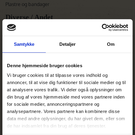
Plastre og bandager
Diverse / Andet
For at få det meste ud af dit safarieventyr, er der en
række praktiske ting, som er nyttige at have med og som
udentvivl gør turen lidt bedre. Her er nogle anbefalinger:
Samtykke
Detaljer
Om
Dagrygsæk/taske
Kamera og ekstra batterier: For at fange øjeblikke for
livet.
Denne hjemmeside bruger cookies
Vi bruger cookies til at tilpasse vores indhold og
Kikkert
annoncer, til at vise dig funktioner til sociale medier og til
Lommelygte eller pandelampe
at analysere vores trafik. Vi deler også oplysninger om
din brug af vores hjemmeside med vores partnere inden
Adapter til strøm:
Sørg for at have en adapter, der passer til lokale
for sociale medier, annonceringspartnere og
stikkontakter.
analysepartnere. Vores partnere kan kombinere disse
data med andre oplysninger, du har givet dem, eller som
Vandflaske
de har indsamlet fra din brug af deres tjenester.