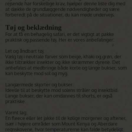
rejsende har forskellige krav, hjælper denne liste dig med
at dække de grundlæggende nødvendigheder og være
forberedt på de situationer, du kan møde undervejs.
Tøj og beklædning
For at få en behagelig safari, er det vigtigt at pakke
praktisk og passende tøj. Her er vores anbefalinger:
Let og åndbart tøj:
Vælg tøj i neutrale farver som beige, khaki og grøn, der
ikke tiltrækker insekter og ikke skræmmer dyrene. Det
anbefales at medbringe både korte og lange bukser, som
kan beskytte mod sol og myg.
Langærmede skjorter og bukser:
Ideelle til at beskytte mod solens stråler og insektbid.
Lange bukser, der kan omdannes til shorts, er også
praktiske.
Varmt lag:
En fleece eller let jakke til de kølige morgener og aftener,
især i højere områder som Mount Kenya og Aberdare
regnskovene, hvor temperaturerne kan falde betydeligt.