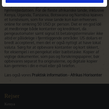
Dit pas skal være gyldigt i mindst seks måneder efter
hjemrejsedatoen. For de fleste afrikanske lande, inklusive
Kenya, Uganda, Tanzania, Botswana og Namibia kræves
et turistvisum, som for visse lande kun kan erhverves
online for omkring 50 USD pr. person. Det er en god idé
at medbringe både kontanter og kreditkort, da
pengeautomater samt signal til betalingsterminaler ikke
altid er pålidelige i fjerntliggende områder. US dollars er
bredt accepteret, men det er også nyttigt at have lokal
valuta. Sørg for at opbevare kontanter og kort sikkert,
for eksempel i en pengekat eller bæltetaske. Kopier af
vigtige dokumenter, som pas og forsikringspapirer, bør
opbevares separat fra originalerne, og digitale kopier
kan gemmes i din e-mail eller på telefon.
Læs også vores
Praktisk information - Afrikas Horisonter
Rejser
Kenya