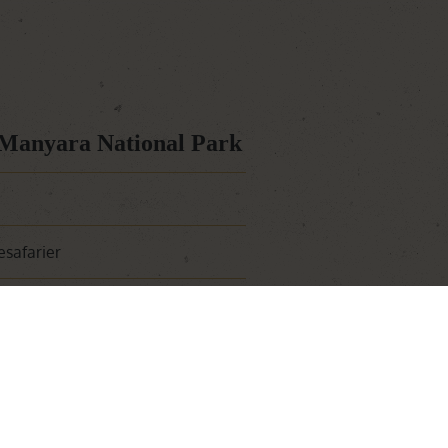
 Manyara National Park
safarier
i skoven
landskab