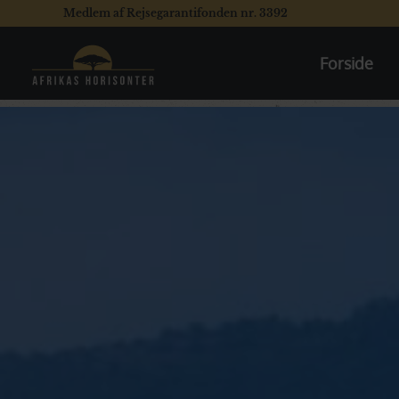
Medlem af Rejsegarantifonden nr. 3392
Forside