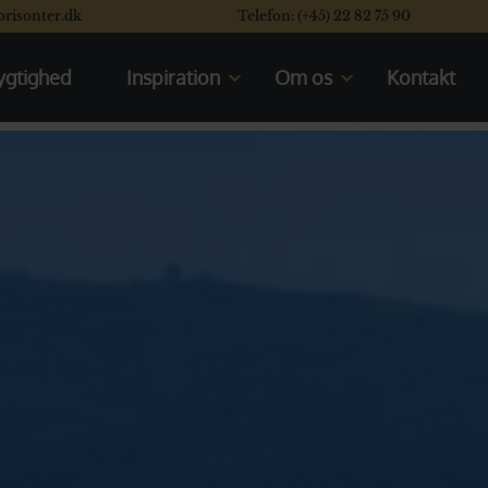
orisonter.dk
Telefon: (+45) 22 82 75 90
gtighed
Inspiration
Om os
Kontakt
Kom til rejseforedrag
Mød os
En typisk dag på safari
Vores rating system
Se vores safaribiler
Læs vores kunders flotte
anmeldelser
Se de åbne safarikøretøjer
Valget mellem Kenya og Tanzania