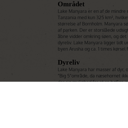
Området
Lake Manyara er en af de mindre n
Tanzania med kun 325 km², hvilket 
størrelse af Bornholm. Manyara s
af parken. Der er storslåede udsigt
åbne vidder omkring søen, og det 
dyreliv. Lake Manyara ligger lidt u
byen Arusha og ca. 1 times kørsel 
Dyreliv
Lake Manyara har masser af dyr, o
”Big 5”område, da næsehornet ikke 
der rig mulighed for at se bøfler, 
giraffer og - hvis I er heldige - de 
Lake Manyara er et paradis for fug
omgivet af lyserøde flamingoer. De
flamingoflokke har efterhånden f
men der er flere hundrede forskell
blandt andet pelikaner, storke og 
Læs mer
mange flodheste i parken.