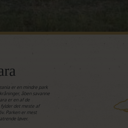
ara
zania er en mindre park
kråninger, åben savanne
ra er en af de
 fylder det meste af
liv. Parken er mest
atrende løver.