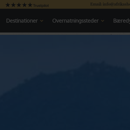
Email: info@afrikash
Destinationer
Overnatningssteder
Bæredy
Kenya
Kenya
Tanzania
Oplev Kenya
Uganda
Rejser til Kenya
Sydafrika
Tanzania
Botswana
Oplev Tanzania
Namibia
Rejser til Tanzania
Det indiske Ocean
Uganda
Oplev Uganda
Rejser til Uganda
Sydafrika
Oplev Sydafrika
Rejser til Sydafrika
Botswana