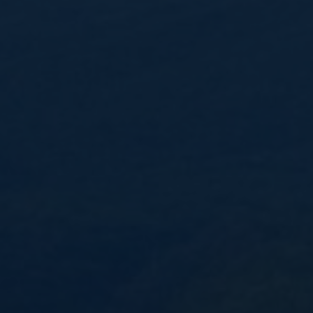
Oplev Botswana
Rejser til Botswana
Namibia
Oplev Namibia
Rejser til Namibia
Det Indiske Ocean
Rejser til Det Indiske Ocean