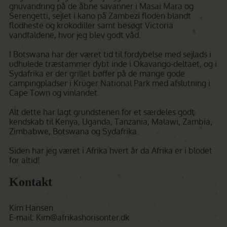
gnuvandring på de åbne savanner i Masai Mara og
Serengetti, sejlet i kano på Zambezi floden blandt
flodheste og krokodiller samt besøgt Victoria
vandfaldene, hvor jeg blev godt våd.
I Botswana har der været tid til fordybelse med sejlads i
udhulede træstammer dybt inde i Okavango-deltaet, og i
Sydafrika er der grillet bøffer på de mange gode
campingpladser i Krüger National Park med afslutning i
Cape Town og vinlandet.
Alt dette har lagt grundstenen for et særdeles godt
kendskab til Kenya, Uganda, Tanzania, Malawi, Zambia,
Zimbabwe, Botswana og Sydafrika.
Siden har jeg været i Afrika hvert år da Afrika er i blodet
for altid!
Kontakt
Kim Hansen
E-mail: Kim@afrikashorisonter.dk