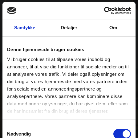
3.
Specialist rådgivning bygget på
viden, passion og mange års Afrika
Samtykke
Detaljer
Om
erfaring
4.
Denne hjemmeside bruger cookies
Der er nøje udvalgte camps,
Vi bruger cookies til at tilpasse vores indhold og
lodges, resorts og håndplukkede
annoncer, til at vise dig funktioner til sociale medier og til
oplevelser
at analysere vores trafik. Vi deler også oplysninger om
din brug af vores hjemmeside med vores partnere inden
5.
for sociale medier, annonceringspartnere og
Vi har kategoriseret vores lodges,
analysepartnere. Vores partnere kan kombinere disse
camps og resorts indenfor
data med andre oplysninger, du har givet dem, eller som
bæredygtighed
de har indsamlet fra din brug af deres tjenester.
6.
Samtykkevalg
Tryghed for en god rejse, hvor alt
Nødvendig