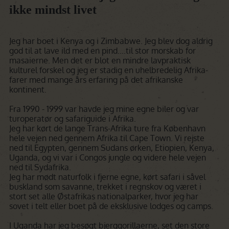
ikke mindst livet
Jeg har boet i Kenya og i Zimbabwe. Jeg blev dog aldrig
god til at lave ild med en pind....til stor morskab for
masaierne. Men det er blot en mindre lavpraktisk
kulturel forskel og jeg er stadig en uhelbredelig Afrika-
farer med mange års erfaring på det afrikanske
kontinent.
Fra 1990 - 1999 var havde jeg mine egne biler og var
turoperatør og safariguide i Afrika.
Jeg har kørt de lange Trans-Afrika ture fra København
hele vejen ned gennem Afrika til Cape Town. Vi rejste
ned til Egypten, gennem Sudans ørken, Etiopien, Kenya,
Uganda, og vi var i Congos jungle og videre hele vejen
ned til Sydafrika.
Jeg har mødt naturfolk i fjerne egne, kørt safari i såvel
buskland som savanne, trekket i regnskov og været i
stort set alle Østafrikas nationalparker, hvor jeg har
sovet i telt eller boet på de eksklusive lodges og camps.
I Uganda har jeg besøgt bjerggorillaerne, set den store