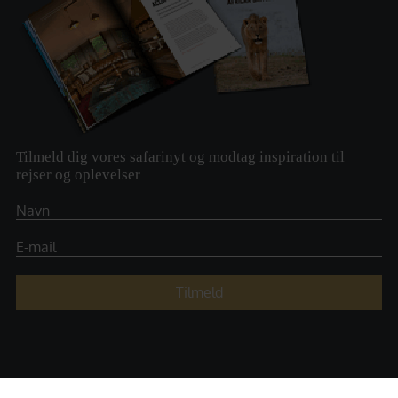
Tilmeld dig vores safarinyt og modtag inspiration til
rejser og oplevelser