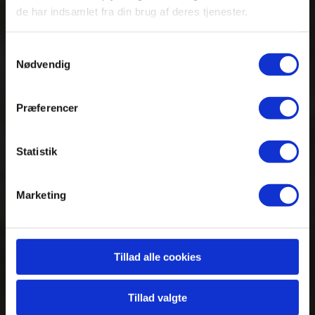
Ildsjælen
de har indsamlet fra din brug af deres tjenester.
Niels
Samtykkevalg
Nødvendig
Præferencer
Hjælpeprojekter i Kenya i
samarbejde med Maua skolen
Statistik
Marketing
Tillad alle cookies
Tillad valgte