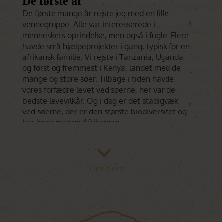
De første år
De første mange år rejste jeg med en lille
vennegruppe. Alle var interesserede i
menneskets oprindelse, men også i fugle. Flere
havde små hjælpeprojekter i gang, typisk for en
afrikansk familie. Vi rejste i Tanzania, Uganda
og først og fremmest i Kenya, landet med de
mange og store søer. Tilbage i tiden havde
vores forfædre levet ved søerne, her var de
bedste levevilkår. Og i dag er det stadigvæk
ved søerne, der er den største biodiversitet og
her lever mange Afrikanere.
Friheden alene på rejse
De senere år har jeg rejst alene i Afrika og kun i
Læs mere
Kenya. De fleste af rejsegruppens deltagere er
døde eller blevet affældige. Rejsefælleskabet
var en stor ting, men når man rejser alene, skal
man ikke gå på kompromis, og kan gøre som
man vil. Og jeg kender jo landet. Med årene