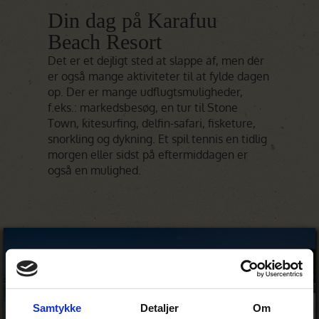
Din dag på Karafuu
Beach Resort
Det er et dejligt sted at slappe af, men der
er også mange aktiviteter til at fylde dagen
op. Der er mange udflugtsmuligheder,
f.eks.: markedsbesøg, en tur til Stone
Town, kitesurfing, delfin-safari, fisketure,
snorkling og dykning. Et spil tennis en tidlig
morgen eller sidst på eftermiddagen er
også en mulighed.
Samtykke
Detaljer
Om