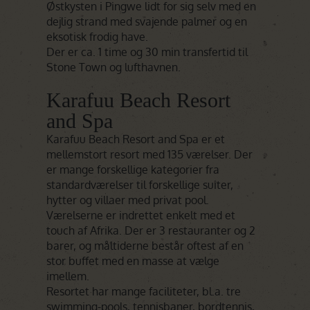
Østkysten i Pingwe lidt for sig selv med en
dejlig strand med svajende palmer og en
eksotisk frodig have.
Der er ca. 1 time og 30 min transfertid til
Stone Town og lufthavnen.
Karafuu Beach Resort
and Spa
Karafuu Beach Resort and Spa er et
mellemstort resort med 135 værelser. Der
er mange forskellige kategorier fra
standardværelser til forskellige suiter,
hytter og villaer med privat pool.
Værelserne er indrettet enkelt med et
touch af Afrika. Der er 3 restauranter og 2
barer, og måltiderne består oftest af en
stor buffet med en masse at vælge
imellem.
Resortet har mange faciliteter, bl.a. tre
swimming-pools, tennisbaner, bordtennis,