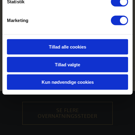
Statistik
Voksen fra 25.950 kr.
Barn fra 13.750 kr.
Marketing
12 dage
LÆS MERE
Tillad alle cookies
Tillad valgte
Kun nødvendige cookies
SE FLERE
OVERNATNINGSSTEDER