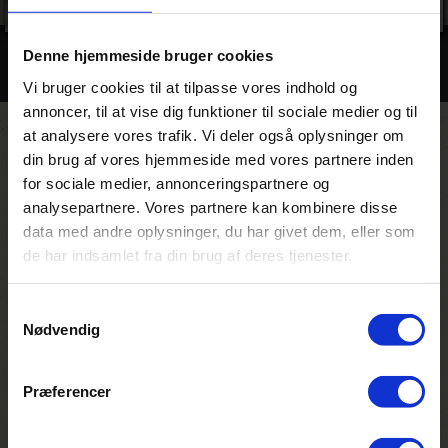
Denne hjemmeside bruger cookies
Billeder
Vi bruger cookies til at tilpasse vores indhold og
annoncer, til at vise dig funktioner til sociale medier og til
at analysere vores trafik. Vi deler også oplysninger om
din brug af vores hjemmeside med vores partnere inden
Rejse hvor du bor på Karafuu
for sociale medier, annonceringspartnere og
Beach Resort and Spa
analysepartnere. Vores partnere kan kombinere disse
data med andre oplysninger, du har givet dem, eller som
de har indsamlet fra din brug af deres tjenester.
Samtykkevalg
Nødvendig
Tanzania familiesafari og Zanzibars
strande
Præferencer