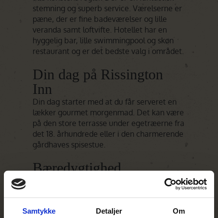
stemning og superb service. Værelserne er
pæne, der er fine badeværelser og lille
veranda samt loftvifte. Hotellet har en
hyggelig bar, lille swimmingpool og skøn
restaurant og er det bedste valg i området.
Din dag på Rissington
Inn
Din dag starter med at du får serveret en
lækker gourmet morgenmad. Det kan være
på den store terrasse under egetræerne fra
det 18. århundrede eller i den charmerende
gårdhaves spisestue.
Bæredygtighed
Rissington Inn har hjemmedyrkede
afgrøder med bl.a. frugter og æg fra egne
høns. Så vidt vi ved har de endnu ingen
Samtykke
Detaljer
Om
planer om solceller eller lignende på