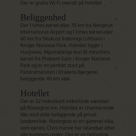
Der er gratis Wi-Fi overalt på hotellet
Beliggenhed
Der 1 times kørsel eller 70 km fra Nelspruit
International Airport og 1 times kørsel eller
60 km fra Skukuza Indenrigs Lufthavn i
Krüger National Park. Hotellet ligger i
Hazyview, Mpumalanga kun 10 minutters
kørsel fra Phabeni Gate i Kruger National
Park og er en perfekt start på
Panoramaruten i Drakens bjergene,
beliggende 40 km væk.
Hotellet
Der er 22 individuelt indrettede værelser
på Rissington Inn. Hotellet er charmerende
lille sted stille beliggende på privat
landområde. Rissington er en gammel villa,
som ejeren, Chris Harvie har istandsat efter
alle kunstens regler. Der er en fantastisk