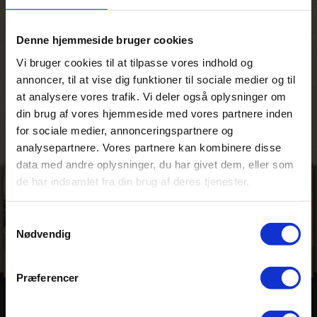
stedet.
Personligt minde
Denne hjemmeside bruger cookies
Vi boede på Rissington Inn i to nætter og
Vi bruger cookies til at tilpasse vores indhold og
følte os yderst godt hjemme og godt tilpas.
annoncer, til at vise dig funktioner til sociale medier og til
Det er et skønt sted og får vores varmeste
at analysere vores trafik. Vi deler også oplysninger om
anbefalinger.
din brug af vores hjemmeside med vores partnere inden
for sociale medier, annonceringspartnere og
analysepartnere. Vores partnere kan kombinere disse
data med andre oplysninger, du har givet dem, eller som
de har indsamlet fra din brug af deres tjenester.
Samtykkevalg
Nødvendig
Præferencer
Billeder