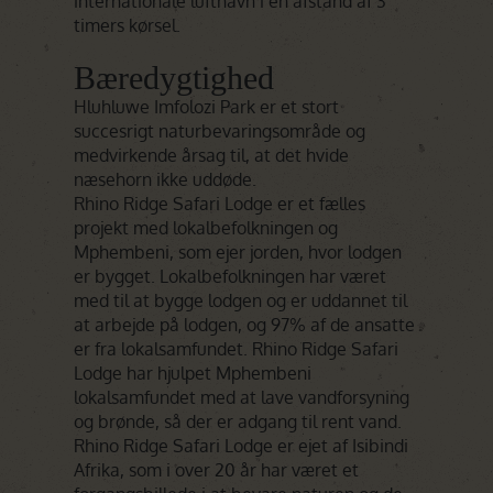
internationale lufthavn i en afstand af 3
timers kørsel.
Bæredygtighed
Hluhluwe Imfolozi Park er et stort
succesrigt naturbevaringsområde og
medvirkende årsag til, at det hvide
næsehorn ikke uddøde.
Rhino Ridge Safari Lodge er et fælles
projekt med lokalbefolkningen og
Mphembeni, som ejer jorden, hvor lodgen
er bygget. Lokalbefolkningen har været
med til at bygge lodgen og er uddannet til
at arbejde på lodgen, og 97% af de ansatte
er fra lokalsamfundet. Rhino Ridge Safari
Lodge har hjulpet Mphembeni
lokalsamfundet med at lave vandforsyning
og brønde, så der er adgang til rent vand.
Rhino Ridge Safari Lodge er ejet af Isibindi
Afrika, som i over 20 år har været et