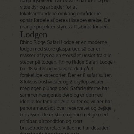
forgangsbillede i at bevare naturen og de
vilde dyr og arbejder for at
lokalsamfundene omkring områderne
opnår fordele af deres tilstedeværelse. De
mange projekter styres af Isibindi fonden.
Lodgen
Rhino Ridge Safari Lodge er en moderne
lodge med store glaspartier, så der er
masser af lys og en storslået udsigt fra alle
steder på lodgen. Rhino Ridge Safari Lodge
har 18 suiter og villaer fordelt på 4
forskellige kategorier. Der er 8 safarisuiter,
8 luksus bushvillaer og 2 bryllupsvillaer
med egen plunge pool. Safarisuiterne har
sammenhængende døre og er dermed
ideelle for familier. Alle suiter og villaer har
panoramaudsigt over reservatet og dejlige
terrasser. De er store og rummelige med
minibar, aircondition og stort
brusebadeværelse. Villaerne har desuden