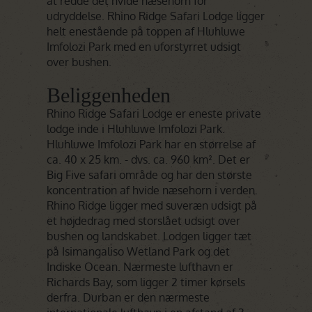
at redde det hvide næsehorn for
udryddelse. Rhino Ridge Safari Lodge ligger
helt enestående på toppen af Hluhluwe
Imfolozi Park med en uforstyrret udsigt
over bushen.
Beliggenheden
Rhino Ridge Safari Lodge er eneste private
lodge inde i Hluhluwe Imfolozi Park.
Hluhluwe Imfolozi Park har en størrelse af
ca. 40 x 25 km. - dvs. ca. 960 km². Det er
Big Five safari område og har den største
koncentration af hvide næsehorn i verden.
Rhino Ridge ligger med suveræn udsigt på
et højdedrag med storslået udsigt over
bushen og landskabet. Lodgen ligger tæt
på Isimangaliso Wetland Park og det
Indiske Ocean. Nærmeste lufthavn er
Richards Bay, som ligger 2 timer kørsels
derfra. Durban er den nærmeste