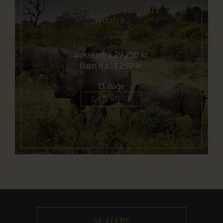
Safari, natur og strand i
Sydafrika
Voksen fra 29.250 kr.
Barn fra 14.250 kr.
13 dage
LÆS MERE
SE FLERE