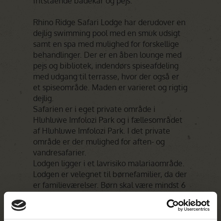
fritstående badekar og pejs.
Rhino Ridge Safari Lodge har derudover en
dejlig swimming pool med en smuk udsigt
samt en spa med mulighed for forskellige
behandlinger. Der er en åben lounge med
pejs og bibliotek, indendørs spiseafdeling
med udgang til terrasse, hvor der også er
et spiseområde. Maden er varieret og rigtig
dejlig.
Safarien er i eget private område i
Hluhluwe Imfolozi Park og i fællesområdet
af Hluhluwe Imfolozi Park. I det private
område er der mulighed for aften- og
vandresafarier.
Lodgen ligger i et lavrisiko malariaområde.
Lodgen er velegnet til børnefamilier, da der
er familieværelser. Børn skal være mindst 6
år for at komme med på normale safarier
(game drives) og mindst 12 år for at deltage
på vandresafarier.