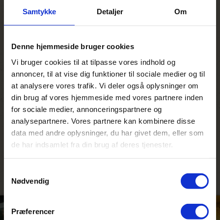
Samtykke
Detaljer
Om
Jeres dag på Rhino Ridge
Lodge
Denne hjemmeside bruger cookies
Der er morgen- og eftermiddagssafari i
åbne jeeps. På morgensafari gør I et lille
Vi bruger cookies til at tilpasse vores indhold og
holdt i bushen, hvor I nyder en kaffe. I er
annoncer, til at vise dig funktioner til sociale medier og til
tilbage på lodgen til en overdådig
at analysere vores trafik. Vi deler også oplysninger om
morgenmad, hvorefter I bagefter kan
din brug af vores hjemmeside med vores partnere inden
slappe af omkring poolen eller I jeres
for sociale medier, annonceringspartnere og
værelse. Efter en stor frokost er det tid til
analysepartnere. Vores partnere kan kombinere disse
eftermiddags- eller vandresafari. Det
data med andre oplysninger, du har givet dem, eller som
hyggelige bålsted på terrassen er det
perfekte sted for en drink inden
de har indsamlet fra din brug af deres tjenester.
aftensmaden.
Samtykkevalg
Nødvendig
Præferencer