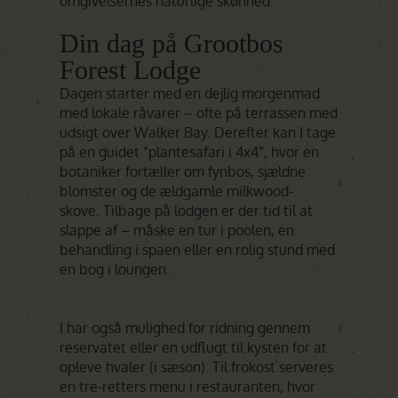
omgivelsernes naturlige skønhed.
Din dag på Grootbos
Forest Lodge
Dagen starter med en dejlig morgenmad
med lokale råvarer – ofte på terrassen med
udsigt over Walker Bay. Derefter kan I tage
på en guidet ”plantesafari i 4x4”, hvor en
botaniker fortæller om fynbos, sjældne
blomster og de ældgamle milkwood-
skove. Tilbage på lodgen er der tid til at
slappe af – måske en tur i poolen, en
behandling i spaen eller en rolig stund med
en bog i loungen.
I har også mulighed for ridning gennem
reservatet eller en udflugt til kysten for at
opleve hvaler (i sæson). Til frokost serveres
en tre-retters menu i restauranten, hvor