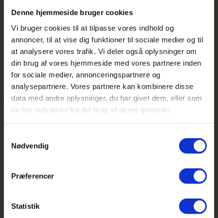
beskytte det unikke fynbos-økosystem og
Denne hjemmeside bruger cookies
de ældgamle milkwood-skove, hvor over
760 plantearter trives, heraf mange truede
Vi bruger cookies til at tilpasse vores indhold og
og endda nyopdagede. Grootbos har
annoncer, til at vise dig funktioner til sociale medier og til
opnået en sjælden CO₂-negativ status,
at analysere vores trafik. Vi deler også oplysninger om
hvilket betyder, at der bindes mere kulstof i
din brug af vores hjemmeside med vores partnere inden
jord og vegetation, end der udledes
for sociale medier, annonceringspartnere og
gennem drift og gæsternes ophold.
analysepartnere. Vores partnere kan kombinere disse
Samtidig spiller Grootbos Foundation en
data med andre oplysninger, du har givet dem, eller som
afgørende rolle i lokalsamfundet gennem
de har indsamlet fra din brug af deres tjenester.
uddannelses- og træningsprogrammer
inden for økologisk landbrug og gartneri,
sportsprojekter for unge samt initiativer,
Samtykkevalg
hvor både lokale og gæster kan deltage i
Nødvendig
træplantning og naturgenopretning.
Lodges og villaer er bygget i bæredygtige
materialer, designet til at smelte sammen
Præferencer
med landskabet og reducere
energiforbrug, mens køkkenet i høj grad
Statistik
benytter lokale råvarer og grøntsager fra