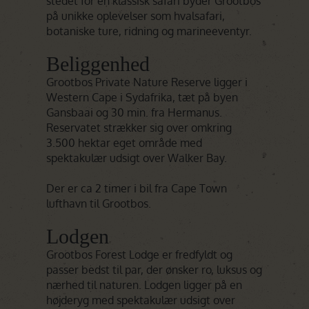
stedet for en klassisk safari byder Grootbos
på unikke oplevelser som hvalsafari,
botaniske ture, ridning og marineeventyr.
Beliggenhed
Grootbos Private Nature Reserve ligger i
Western Cape i Sydafrika, tæt på byen
Gansbaai og 30 min. fra Hermanus.
Reservatet strækker sig over omkring
3.500 hektar eget område med
spektakulær udsigt over Walker Bay.
Der er ca 2 timer i bil fra Cape Town
lufthavn til Grootbos.
Lodgen
Grootbos Forest Lodge er fredfyldt og
passer bedst til par, der ønsker ro, luksus og
nærhed til naturen. Lodgen ligger på en
højderyg med spektakulær udsigt over