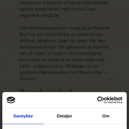
menuen er inspireret af lokale ingredienser
og ofte kombineret med vin fra Cape-
regionens vingårde.
Om eftermiddagen kan I tage på en Marine
Big Five-tur med båd for at spotte hvaler,
delfiner, pingviner, hajer og sæler. For den
eventyrlystne kan I få oplevelsen at komme
tæt på hajer i et hajbur. Ved solnedgang
kan I nyde en drink på terrassen eller ved
bålet i lodgens boma. Middagen er en
gastronomisk oplevelse med flere retter –
God nat.
Bæredygtighed
Bæredygtighed er en integreret del af
Grootbos Private Nature Reserve og
gennemsyrer alt fra arkitektur og drift til
Samtykke
Detaljer
Om
gæsteoplevelser og sociale projekter.
Reservatet arbejder målrettet med at