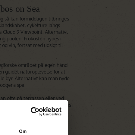
bos on Sea
 så kan formiddagen tilbringes
landskabet, cykelture langs
ra Cloud 9 Viewpoint. Alternativt
ing poolen. Frokosten nydes i
 og vin, fortsat med udsigt til
udforske området på egen hånd
en guidet naturoplevelse for at
ale dyr. Alternativt kan man nyde
lodgens spa.
n ofte på terrassen eller ved
slapning, mens middagen serveres i
ale råvarer og smagfulde retter.
Om