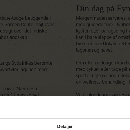
Din dag på Fyn
tique-lodge beliggende i
Morgenmaden serveres, og
e Garden Route, højt over
med guidede ture i fynbos
sigt over det Indiske
kysten eller paragliding f
nboslandskab
kan i bare slappe af omkr
bistroen med lokale retter
lagunen og havet.
Om eftermiddagen kan I 
 langs Sydafrikas berømte
med cykler, eller tage på 
 Swartvlei-lagunen med
spotte fugle og andre lok
en wellness-behandling i 
ape Town. Nærmeste
Ved solnedgang samles ma
n for 1 times kørsel.
bålstedet til drinks og af
bistroen med fokus på lok
Nyd det.
e Lodge med kun 9 suiter,
Detaljer
 suite.
Bæredygtighed