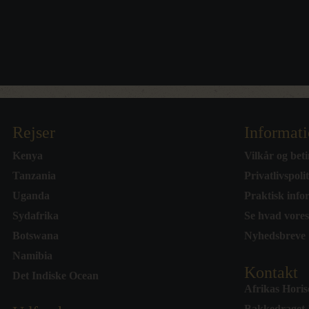
Rejser
Informat
Kenya
Vilkår og beti
Tanzania
Privatlivspoli
Uganda
Praktisk info
Sydafrika
Se hvad vores
Botswana
Nyhedsbreve
Namibia
Kontakt
Det Indiske Ocean
Afrikas Hori
Bakkedraget 