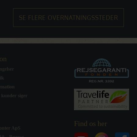
SE FLERE OVERNATNINGSSTEDER
ion
ngelser
tik
rmation
 kunder siger
Find os her
sonter ApS
10 – Buresø