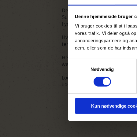
Der er forskellige kategorier som C
Denne hjemmeside bruger c
Superior Suites samt den lidt størr
Fynbos Cottage.
Vi bruger cookies til at tilpas
vores trafik. Vi deler også 
Hver suite er indrettet i moderne 
annonceringspartnere og anal
terrasser og udendørs bruser.
dem, eller som de har indsaml
Her er en dejlig udendørs pool med
Samtykkevalg
wellness- og spa-faciliteter.
Nødvendig
Lodgens bistro serverer lokale re
udsigt til lagunen, og der er gratis
Kun nødvendige cook