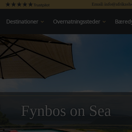
Email: info@afrikash
Destinationer
Overnatningssteder
Bæredy
Kenya
Kenya
Tanzania
Oplev Kenya
Uganda
Rejser til Kenya
Sydafrika
Tanzania
Botswana
Oplev Tanzania
Namibia
Rejser til Tanzania
Det indiske Ocean
Uganda
Oplev Uganda
Rejser til Uganda
Fynbos on Sea
Sydafrika
Oplev Sydafrika
Rejser til Sydafrika