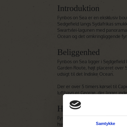
Introduktion
Fynbos on Sea er en eksklusiv bou
Sedgefield langs Sydafrikas smukk
Swartvlei-lagunen med panoramaud
Ocean og det omkringliggende fy
Beliggenhed
Fynbos on Sea ligger i Sedgefield
Garden Route, højt placeret over
udsigt til det Indiske Ocean.
Der er over 5 timers kørsel til C
lufthavn er George, der ligger inde
Hotellet
Fynbos on Sea er en lille, modern
Samtykke
hvoraf en af dem er en to-værelses