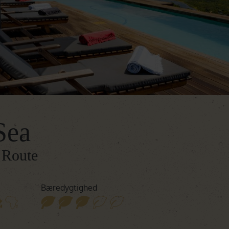
Botswana
Oplev Botswana
Rejser til Botswana
Namibia
Oplev Namibia
Rejser til Namibia
Det Indiske Ocean
Rejser til Det Indiske Ocean
Sea
 Route
Bæredygtighed