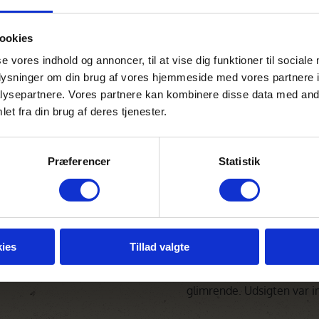
Bygningerne er designet 
lassic, Luxury eller
ookies
integreret harmonisk i de
e to-værelses suite -
økosystem for at minimer
se vores indhold og annoncer, til at vise dig funktioner til sociale
påvirkning. Vand genbruge
oplysninger om din brug af vores hjemmeside med vores partnere i
køkkenet benytter lokale 
stil, mange med private
ysepartnere. Vores partnere kan kombinere disse data med andr
nærliggende producenter, 
et fra din brug af deres tjenester.
støtter lokalsamfundet. L
beskytte og bevare det u
 storslået udsigt, samt
Swartvlei-lagunen, herunde
Præferencer
Statistik
på stedet er udformet, så
der ikke skader miljøet, 
tter og drikkevarer med
og yoga i det fri.
 Wi-Fi og parkering.
Personligt min
ies
Tillad valgte
Jeg var på et kort visit, o
glimrende. Udsigten var 