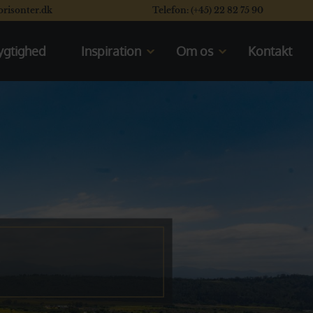
orisonter.dk
Telefon: (+45) 22 82 75 90
gtighed
Inspiration
Om os
Kontakt
Kom til rejseforedrag
Mød os
En typisk dag på safari
Vores rating system
Se vores safaribiler
Læs vores kunders flotte
anmeldelser
Se de åbne safarikøretøjer
Valget mellem Kenya og Tanzania