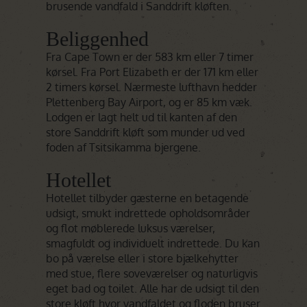
brusende vandfald i Sanddrift kløften.
Beliggenhed
Fra Cape Town er der 583 km eller 7 timer
kørsel. Fra Port Elizabeth er der 171 km eller
2 timers kørsel. Nærmeste lufthavn hedder
Plettenberg Bay Airport, og er 85 km væk.
Lodgen er lagt helt ud til kanten af den
store Sanddrift kløft som munder ud ved
foden af Tsitsikamma bjergene.
Hotellet
Hotellet tilbyder gæsterne en betagende
udsigt, smukt indrettede opholdsområder
og flot møblerede luksus værelser,
smagfuldt og individuelt indrettede. Du kan
bo på værelse eller i store bjælkehytter
med stue, flere soveværelser og naturligvis
eget bad og toilet. Alle har de udsigt til den
store kløft hvor vandfaldet og floden bruser