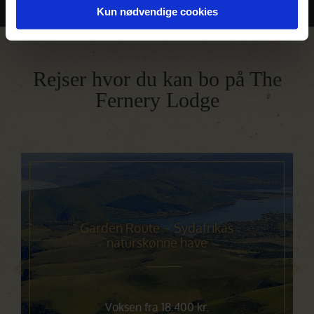
Billeder
Kun nødvendige cookies
Rejser hvor du kan bo på The
Fernery Lodge
Garden Route – Sydafrikas
naturskønne have
Voksen fra 18.400 kr.