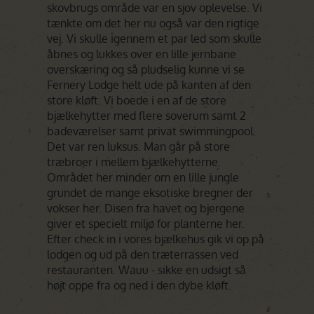
skovbrugs område var en sjov oplevelse. Vi
tænkte om det her nu også var den rigtige
vej. Vi skulle igennem et par led som skulle
åbnes og lukkes over en lille jernbane
overskæring og så pludselig kunne vi se
Fernery Lodge helt ude på kanten af den
store kløft. Vi boede i en af de store
bjælkehytter med flere soverum samt 2
badeværelser samt privat swimmingpool.
Det var ren luksus. Man går på store
træbroer i mellem bjælkehytterne.
Området her minder om en lille jungle
grundet de mange eksotiske bregner der
vokser her. Disen fra havet og bjergene
giver et specielt miljø for planterne her.
Efter check in i vores bjælkehus gik vi op på
lodgen og ud på den træterrassen ved
restauranten. Wauu - sikke en udsigt så
højt oppe fra og ned i den dybe kløft.