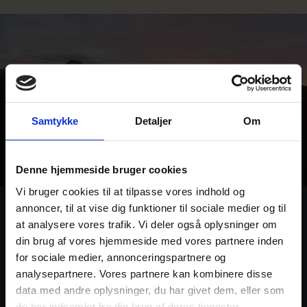
Samtykke
Detaljer
Om
Denne hjemmeside bruger cookies
Vi bruger cookies til at tilpasse vores indhold og
Se video om Fernery Lodge
annoncer, til at vise dig funktioner til sociale medier og til
at analysere vores trafik. Vi deler også oplysninger om
din brug af vores hjemmeside med vores partnere inden
– Fuldstændig unik beliggenhed
for sociale medier, annonceringspartnere og
analysepartnere. Vores partnere kan kombinere disse
– Højt niveau af indkvartering og mad
data med andre oplysninger, du har givet dem, eller som
– Luksuriøse værelser og gæstehytter lavet i store
de har indsamlet fra din brug af deres tjenester.