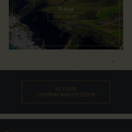
15 dage
LÆS MERE
SE FLERE
OVERNATNINGSSTEDER