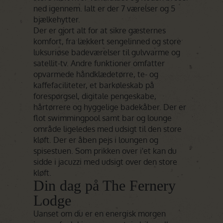
ned igennem. Ialt er der 7 værelser og 5
bjælkehytter.
Der er gjort alt for at sikre gæsternes
komfort, fra lækkert sengelinned og store
luksuriøse badeværelser til gulvvarme og
satellit-tv. Andre funktioner omfatter
opvarmede håndklædetørre, te- og
kaffefaciliteter, et barkøleskab på
forespørgsel, digitale pengeskabe,
hårtørrere og hyggelige badekåber. Der er
flot swimmingpool samt bar og lounge
område ligeledes med udsigt til den store
kløft. Der er åben pejs i loungen og
spisestuen. Som prikken over i'et kan du
sidde i jacuzzi med udsigt over den store
kløft.
Din dag på The Fernery
Lodge
Uanset om du er en energisk morgen