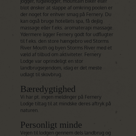
jogger, fuglekigger, mountain biker eller
blot ønsker at slappe af omkring poolen er
der noget for enhver smag på Fernery. Du
kan også bruge hotellets spa, få dejlig
massage eller f.eks. aromaterapi massage.
Ydermere ligger Fernery godt for udflugter
til f.eks. den store hængebro ved Storms
River Mouth og byen Storms River med et
væld af tilbud om aktiviteter. Fernery
Lodge var oprindeligt en stor
landbrugsejendom, idag er det meste
udlagt til skovbrug.
Bæredygtighed
Vi har pt. ingen meldinger på Fernery
Lodge tiltag til at mindske deres aftryk på
naturen.
Personligt minde
Vejen til lodgen gennem dels landbrug og