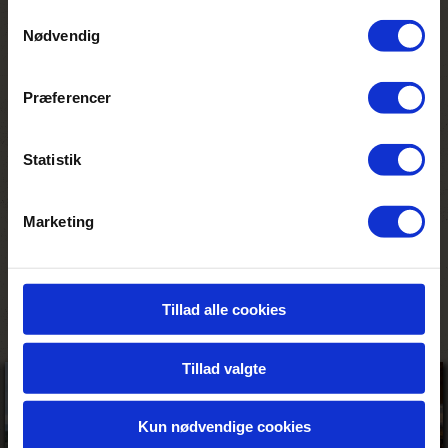
vandreture.
Samtykkevalg
Nødvendig
Samtidig har farmen et stærkt socialt
engagement og støtter blandt andet
Zeekoegat Primary School, hvor de
Præferencer
bidrager til forbedringer af skoleanlæg,
sportsfaciliteter, måltidsordninger og
Statistik
uddannelsesmuligheder for børn i området.
Personligt minde
Marketing
Et hyggeligt stop ad rute 62. Jeg vil huske
stedet for besøget på en strudsfarm, som
var en sjov og lærerig oplevelse.
Tillad alle cookies
Tillad valgte
Kun nødvendige cookies