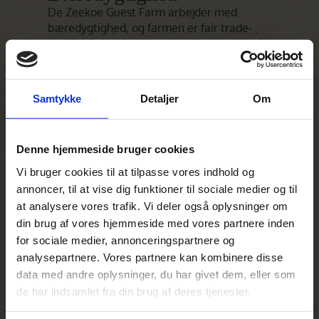
De Zeekoe Guest Farm arbejder med
bæredygtighed, og farmen er fair trade-
certificeret og har investeret i grøn energi,
blandt andet gennem solpaneler og
nybyggede cottages, der er drevet på
solenergi og konstrueret med miljøvenlige
Samtykke
Detaljer
Om
materialer – et projekt, der forventes at
være op til 85 % kulstofneutralt.
Denne hjemmeside bruger cookies
I restauranten bruges primært råvarer fra
farmens egen økologiske køkkenhave,
Vi bruger cookies til at tilpasse vores indhold og
herunder frugt, grøntsager, urter, olivenolie
annoncer, til at vise dig funktioner til sociale medier og til
og kød fra fritgående dyr, hvilket sikrer en
at analysere vores trafik. Vi deler også oplysninger om
klimavenlig og lokalt forankret
din brug af vores hjemmeside med vores partnere inden
madoplevelse.
for sociale medier, annonceringspartnere og
analysepartnere. Vores partnere kan kombinere disse
De Zeekoe ligger i et af verdens 17
data med andre oplysninger, du har givet dem, eller som
biodiversitets-hotspots og arbejder aktivt
de har indsamlet fra din brug af deres tjenester.
for at beskytte den unikke flora og fauna,
som gæsterne også kan opleve gennem