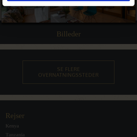
Billeder
SE FLERE
OVERNATNINGSSTEDER
Rejser
Kenya
Tanzania