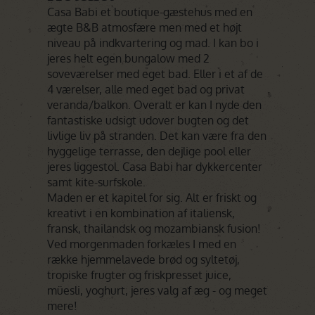
Casa Babi et boutique-gæstehus med en
ægte B&B atmosfære men med et højt
niveau på indkvartering og mad. I kan bo i
jeres helt egen bungalow med 2
soveværelser med eget bad. Eller i et af de
4 værelser, alle med eget bad og privat
veranda/balkon. Overalt er kan I nyde den
fantastiske udsigt udover bugten og det
livlige liv på stranden. Det kan være fra den
hyggelige terrasse, den dejlige pool eller
jeres liggestol. Casa Babi har dykkercenter
samt kite-surfskole.
Maden er et kapitel for sig. Alt er friskt og
kreativt i en kombination af italiensk,
fransk, thailandsk og mozambiansk fusion!
Ved morgenmaden forkæles I med en
række hjemmelavede brød og syltetøj,
tropiske frugter og friskpresset juice,
müesli, yoghurt, jeres valg af æg - og meget
mere!