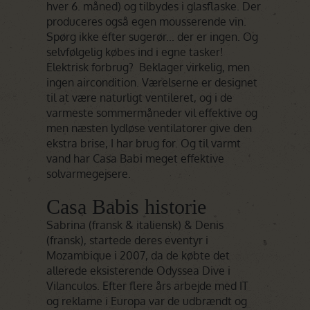
hver 6. måned) og tilbydes i glasflaske. Der
produceres også egen mousserende vin.
Spørg ikke efter sugerør... der er ingen. Og
selvfølgelig købes ind i egne tasker!
Elektrisk forbrug? Beklager virkelig, men
ingen aircondition. Værelserne er designet
til at være naturligt ventileret, og i de
varmeste sommermåneder vil effektive og
men næsten lydløse ventilatorer give den
ekstra brise, I har brug for. Og til varmt
vand har Casa Babi meget effektive
solvarmegejsere.
Casa Babis historie
Sabrina (fransk & italiensk) & Denis
(fransk), startede deres eventyr i
Mozambique i 2007, da de købte det
allerede eksisterende Odyssea Dive i
Vilanculos. Efter flere års arbejde med IT
og reklame i Europa var de udbrændt og