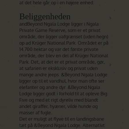
at det hele går op i en højere enhed.
Beliggenheden
andBeyond Ngala Lodge ligger i Ngala
Private Game Reserve, som er et privat
område, der ligger uafgrænset (uden hegn)
op ad Krüger National Park. Området er på
14.700 hektar og var det første private
område, der blev en del af Krüger National
Park. Det, at det er et privat område, gør,
at safarien er eksklusiv og privat uden
mange andre jeeps. &Beyond Ngala Lodge
ligger op til et vandhul, hvor man ofte ser
elefanter og andre dyr. &Beyond Ngala
Lodge ligger godt i forhold til at opleve Big
Five og med et rigt dyreliv med blandt
andet giraffer, hyæner, vilde hunde og
masser af fugle.
Det er muligt at flyve til en landingsbane
tæt på &Beyond Ngala Lodge. Alternativt