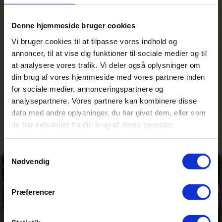
og de har mange projekter i gang. &Beyond
er pionerer inden for naturbevaring og
bæredygtighed og har i tre årtier gået
Denne hjemmeside bruger cookies
forrest og bygget firmaet op omkring
Vi bruger cookies til at tilpasse vores indhold og
ansvarlighed.
annoncer, til at vise dig funktioner til sociale medier og til
Personligt minde
at analysere vores trafik. Vi deler også oplysninger om
din brug af vores hjemmeside med vores partnere inden
En leopard vandrede gennem vores lodge –
for sociale medier, annonceringspartnere og
og oven i købet som punktum på en helt
analysepartnere. Vores partnere kan kombinere disse
fantastisk dag, hvor jeg så alle Big Five på
data med andre oplysninger, du har givet dem, eller som
de to jeepsafarier.
de har indsamlet fra din brug af deres tjenester.
Samtykkevalg
Nødvendig
Præferencer