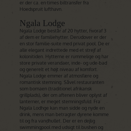
er der ca. en times biltransfer fra
Hoedspruit lufthavn.
Ngala Lodge
Ngala Lodge består af 20 hytter, hvoraf 3
af dem er familiehytter. Derudover er der
en stor familie-suite med privat pool. De er
alle elegant indrettede med et strejf af
kolonitiden. Hytterne er rummelige og har
store private verandaer, inde- og ude-bad
og generelt et højt niveau af komfort.
Ngala Lodge emmer af atmosfære og
romantisk stemning. Såvel restauranten
som bomaen (traditionel afrikansk
grillplads), der om aftenen bliver oplyst af
lanterner, er meget stemningsfuld. Fra
Ngala Lodhge kan man sidde og nyde en
drink, mens man betragter dyrene komme
til og fra vandhullet. Der er en dejlig
swimmingpool med udsigt til bushen og