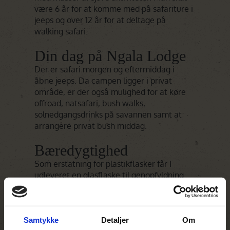
være 6 år for at komme med på safariture i
jeeps og over 12 år for at deltage på
walking safari.
Din dag på Ngala Lodge
Der er safari morgen og eftermiddag i
åbne jeeps. Da campen ligger i privat
område, er der også mulighed for at køre
offroad, natsafari, bush walks,
solnedgangsdrinks på savannen samt at
arrangere privat bush middag.
Bæredygtighed
Som erstatning for plastikflasker får I
udleveret en glasflaske til genopfyldning.
Campen er ejet af &Beyond, som igennem
Afrikafonden tager sig af landet, de vilde
dyr og befolkningen. De underviser,
uddanner og investerer i lokalsamfundet,
Samtykke
Detaljer
Om