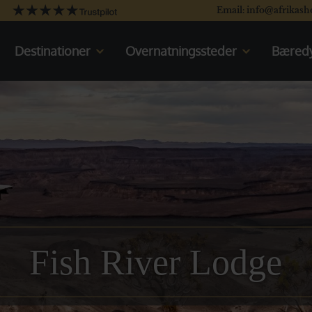
Email: info@afrikash
Destinationer
Overnatningssteder
Bæredy
Kenya
Kenya
Tanzania
Oplev Kenya
Uganda
Rejser til Kenya
Sydafrika
Tanzania
Botswana
Oplev Tanzania
Namibia
Rejser til Tanzania
Det indiske Ocean
Uganda
Oplev Uganda
Rejser til Uganda
Fish River Lodge
Sydafrika
Oplev Sydafrika
Rejser til Sydafrika