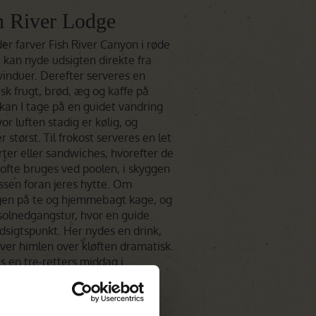
h River Lodge
der farver Fish River Canyon i røde
 kan nyde udsigten direkte fra
induer. Derefter serveres en
k frugt, brød, æg og kaffe på
an I tage på en guidet vandring
or luften stadig er kølig, og
r størst. Til frokost serveres en let
rter eller sandwiches, hvorefter de
ofte bruges ved poolen, i skyggen
ssen foran jeres hytte. Om
gen på te og hjemmebagt kage, og
 solnedgangstur, hvor en guide
 udsigtspunkt. Her nydes en drink,
ver himlen over kløften dramatisk.
s en tre-retters middag i
seret på friske, lokale råvarer.
n med et glas vin foran pejsen
l eller i foran jeres hytte, hvor