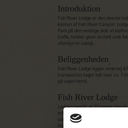
Introduktion
Fish River Lodge er den eneste lod
kanten af Fish River Canyon. Lodg
Park på den vestlige side af kløfte
trafik, hvilket giver en helt unik føl
uforstyrret udsigt.
Beliggenheden
Fish River Lodge ligger omkring 6
transporten tager lidt over ca. 7 t
på vejen hertil.
Fish River Lodge
Lodgen består af 20 hytter (heraf 
enheder er for familier) – alle des
udendørs og indendørs brusere sam
man kan nyde panoramaudsigten o