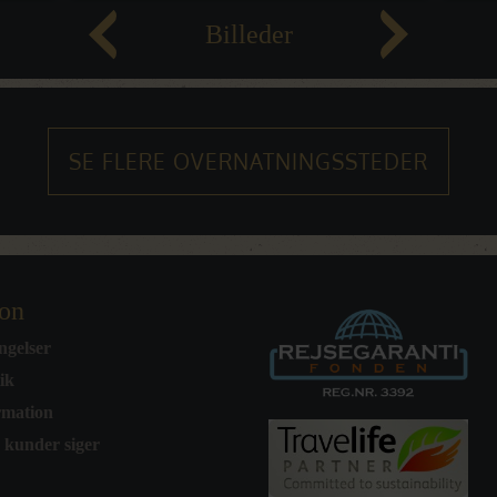
Billeder
SE FLERE OVERNATNINGSSTEDER
ion
ngelser
tik
rmation
 kunder siger