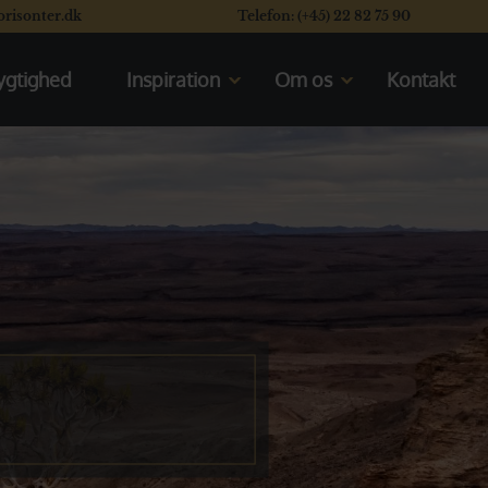
orisonter.dk
Telefon: (+45) 22 82 75 90
gtighed
Inspiration
Om os
Kontakt
Kom til rejseforedrag
Mød os
En typisk dag på safari
Vores rating system
Se vores safaribiler
Læs vores kunders flotte
anmeldelser
Se de åbne safarikøretøjer
Valget mellem Kenya og Tanzania