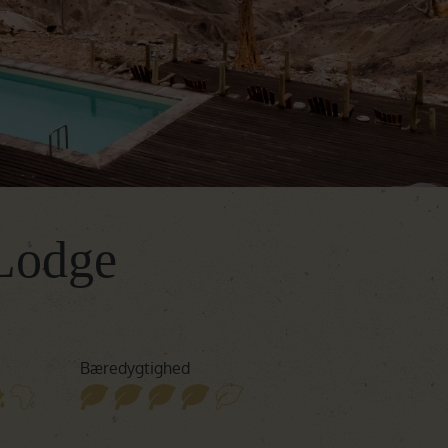
Botswana
Oplev Botswana
Rejser til Botswana
Namibia
Oplev Namibia
Rejser til Namibia
Det Indiske Ocean
Rejser til Det Indiske Ocean
 Lodge
Bæredygtighed