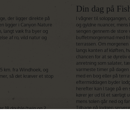
Din dag på Fis
ge, der ligger direkte på
I vågner til solopgangen, 
en ligger i Canyon Nature
og gyldne nuancer, mens I
n, langt væk fra byer og
sengen gennem de store v
else af ro, vild natur og
buffetmorgenmad med fris
terrassen. Om morgenen k
langs kanten af kløften, hv
chancen for at se dyreliv e
anretning som salater, tæ
varmeste timer på dagen 
75 km. fra Windhoek, og
med en bog eller på terra
imer, så det kræver et stop
eftermiddagen byder lod
herefter kan I tage på en
kører jer ud til et særligt
mens solen går ned og far
Tilbage på lodgen servere
er 18 double/twin og 2
restauranten med retter ba
ignet med store vinduer,
Aftenen afrundes i lounge
t private terrasser, så
under en stjerneklar himme
ver kløften døgnet