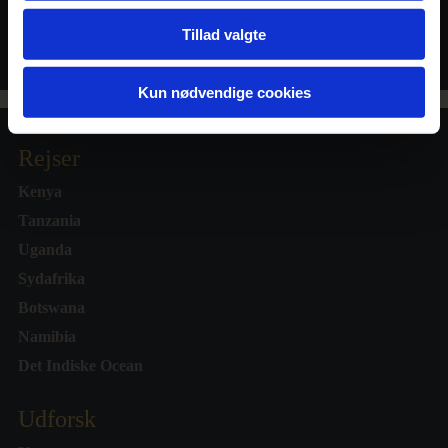
SE FLERE
OVERNATNINGSSTEDER
Tillad valgte
Kun nødvendige cookies
Rejser
Kenya
Tanzania
Uganda
Sydafrika
Botswana
Namibia
Det Indiske Ocean
Udforsk