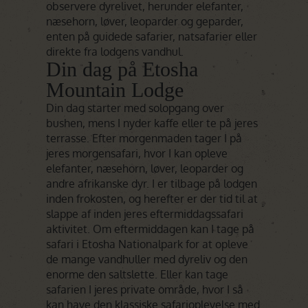
observere dyrelivet, herunder elefanter,
næsehorn, løver, leoparder og geparder,
enten på guidede safarier, natsafarier eller
direkte fra lodgens vandhul.
Din dag på Etosha
Mountain Lodge
Din dag starter med solopgang over
bushen, mens I nyder kaffe eller te på jeres
terrasse. Efter morgenmaden tager I på
jeres morgensafari, hvor I kan opleve
elefanter, næsehorn, løver, leoparder og
andre afrikanske dyr. I er tilbage på lodgen
inden frokosten, og herefter er der tid til at
slappe af inden jeres eftermiddagssafari
aktivitet. Om eftermiddagen kan I tage på
safari i Etosha Nationalpark for at opleve
de mange vandhuller med dyreliv og den
enorme den saltslette. Eller kan tage
safarien I jeres private område, hvor I så
kan have den klassiske safarioplevelse med