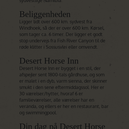
sydvestlige Namibia.
Beliggenheden
Ligger lidt over 600 km. sydvest fra
Windhoek, så der er over 600 km. Kørsel,
som tager ca. 6 timer. Der ligger et godt
stop undervejs fra Fish River Canyon til de
røde klitter i Sossusvlei eller omvendt.
Desert Horse Inn
Desert Horse Inn er bygget i en stil, der
afspejler sent 1800-tals gårdhuse, og som
er malet i en dyb, varm sienna, der skinner
smukt i den sene eftermiddagssol. Her er
30 værelser/hytter, hvoraf 6 er
familieværelser, alle værelser har en
veranda, og ellers er her en restaurant, bar
og swimmingpool.
Din dag på Desert Horse