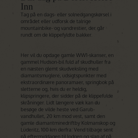
Inn
Tag på en dags- eller solnedgangskørsel i
området eller udforsk de talrige
mountainbike- og vandrestier, der går
rundt om de klippefyldte bakker.
Her vil du opdage gamle WW1-skanser, en
gammel Hudson-bil fuld af skudhuller fra
en næsten glemt skudveksling med
diamantsmuglere, udsigtspunkter med
ekstraordinære panoramaer, springbok på
sletterne og, hvis du er heldig,
klipspringere, der sidder på de klippefulde
skråninger. Lidt længere væk kan du
besøge de vilde heste ved Garub-
vandhullet, 20 km mod vest, samt den
gamle diamantminedriftby Kolmanskop og
Lüderitz, 100 km derfra. Vend tilbage sent
på eftermiddagen til lodgen og slap af på