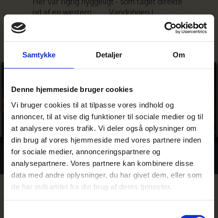
Her var rigtig hyggeligt - som taget direkte
ud af en western…….. Vandringen i
området var storslået.
Samtykke
Detaljer
Om
Denne hjemmeside bruger cookies
Vi bruger cookies til at tilpasse vores indhold og
annoncer, til at vise dig funktioner til sociale medier og til
at analysere vores trafik. Vi deler også oplysninger om
din brug af vores hjemmeside med vores partnere inden
for sociale medier, annonceringspartnere og
Billeder
analysepartnere. Vores partnere kan kombinere disse
data med andre oplysninger, du har givet dem, eller som
de har indsamlet fra din brug af deres tjenester.
Rejser hvor du kan bo på Desert
Samtykkevalg