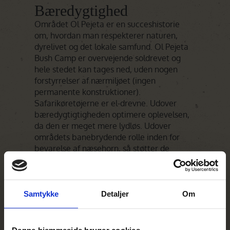
Bæredygtighed
Området Ol Pejeta er en succeshistorie
om, hvordan man respekterer naturen,
dyrelivet og det lokale samfund. Ol Pejeta
Bush Camp er overvejende soldrevet og
hele stedet kan tages ned, uden nogen
forstyrrelser af nærmiljøet (ingen
permanente konstruktioner).
Safarikøretøjerne er el-drevne. Udover
bæredygtigtigheden optimere oplevelsen,
da den er meget mere lydløs. Udover
områdets banebrydende rolle inden for
bevarelse af næsehorn, så støtter de
ydermere det lokale samfund med midler
til de lokales uddannelse, sundhedspleje og
infrastruktur. Ol Pejeta Bush Camp er
medlem af Eco Tourism Kenya, hvor de er
Samtykke
Detaljer
Om
certificeret med sølv
Personligt minde