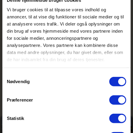
Denne hjemmeside bruger cookies
Efter hygge og røverhistorier omkring bålet
Vi bruger cookies til at tilpasse vores indhold og
blev jeg vist ned til mit telt. Jeg lagde mig
annoncer, til at vise dig funktioner til sociale medier og til
til rette i sengen efter en fantastisk dag.
at analysere vores trafik. Vi deler også oplysninger om
Pludselig kunne jeg høre en puslen uden for
din brug af vores hjemmeside med vores partnere inden
teltet. Det prustede, og man kunne høre, at
for sociale medier, annonceringspartnere og
det var et tungt dyr. Det lagde sig ned
analysepartnere. Vores partnere kan kombinere disse
nærmest op ad teltet og lagde sig til at
data med andre oplysninger, du har givet dem, eller som
sove. Jeg kunne høre det trække vejret
tungt, og jeg faldt i søvn med endnu en
de har indsamlet fra din brug af deres tjenester.
fantastisk oplevelse i bagagen. Om
morgenen var det væk og jeg nævnte min
Samtykkevalg
historie til manageren, hvorefter han
Nødvendig
sagde, at der tit var en næsten blind bøffel,
som overnattede i campen.
Præferencer
Statistik