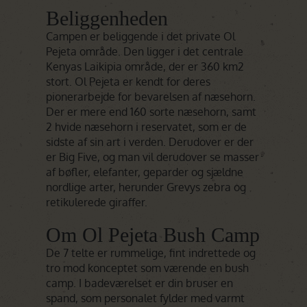
Beliggenheden
Campen er beliggende i det private Ol
Pejeta område. Den ligger i det centrale
Kenyas Laikipia område, der er 360 km2
stort. Ol Pejeta er kendt for deres
pionerarbejde for bevarelsen af næsehorn.
Der er mere end 160 sorte næsehorn, samt
2 hvide næsehorn i reservatet, som er de
sidste af sin art i verden. Derudover er der
er Big Five, og man vil derudover se masser
af bøfler, elefanter, geparder og sjældne
nordlige arter, herunder Grevys zebra og
retikulerede giraffer.
Om Ol Pejeta Bush Camp
De 7 telte er rummelige, fint indrettede og
tro mod konceptet som værende en bush
camp. I badeværelset er din bruser en
spand, som personalet fylder med varmt