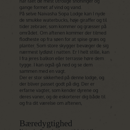
har fået de mest utrolige snoninger og
gange formet af vind og vand.
På selve Naivasha Sopa Lodge kan I nyde
de smukke waterbucks, høje giraffer og til
tider zebraer, som kommer og græsser på
området. Om aftenen kommer der tilmed
flodheste op fra søen for at spise græs og
planter. Som store skygger bevæger de sig
nærmest lydløst i natten. Er I helt stille, kan
I fra jeres balkon eller terrasse høre dem
tygge. I kan også gå ned og se dem
sammen med en vagt.
Der er stor sikkerhed på denne lodge, og
der bliver passet godt på dig. Der er
erfarne vagter, som kender dyrene og
deres vaner, og de eskorterer dig både til
og fra dit værelse om aftenen,
Bæredygtighed