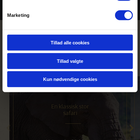
Billeder
Marketing
Rejser hvor du bor på Naivasha
Tillad alle cookies
Sopa Lodge
Tillad valgte
Kun nødvendige cookies
En klassisk stor
safari