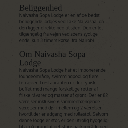
Beliggenhed
Naivasha Sopa Lodge er en af de bedst
beliggende lodges ved Lake Naivasha, da
den ligger direkte ned til søen. Den er let
tilgængelig fra vejen ved søens sydlige
ende, kun 3 timers kørsel fra Nairobi.
Om Naivasha Sopa
Lodge
Naivasha Sopa Lodge har et imponerende
loungeområde, swimmingpool og flere
terrasser. I restauranten er der typisk
buffet med mange forskellige retter af
friske råvarer og masser af grønt. Der er 82
værelser inklusive 6 sammenhængende
værelser med dør imellem og 2 værelser,
hvortil der er adgang med rullestol. Selvom
denne lodge er stor, er den utrolig hyggelig
bl.a. på grund af det store parkområde ned