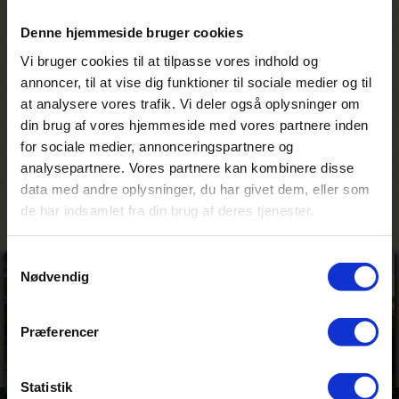
mod at gå ned uden vagt, mens der var en
flodhesteunge oppe for at græsse med sin
Denne hjemmeside bruger cookies
mor. Den ene kineser mente, at hun skulle
op og ride på ungens ryg, mens den anden
Vi bruger cookies til at tilpasse vores indhold og
kineser tog et billede af hende med sin
annoncer, til at vise dig funktioner til sociale medier og til
mobiltelefon. Det blev for meget for
at analysere vores trafik. Vi deler også oplysninger om
flodhestemoderen, som forsvarede sin
din brug af vores hjemmeside med vores partnere inden
unge med det resultat, at ingen af de to
for sociale medier, annonceringspartnere og
kinesere nogensinde kommer til at
analysepartnere. Vores partnere kan kombinere disse
fotografere igen.
data med andre oplysninger, du har givet dem, eller som
de har indsamlet fra din brug af deres tjenester.
Samtykkevalg
Nødvendig
Præferencer
Statistik