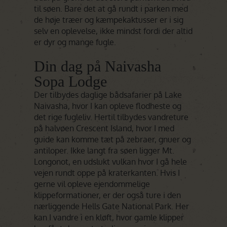
til søen. Bare det at gå rundt i parken med
de høje træer og kæmpekaktusser er i sig
selv en oplevelse, ikke mindst fordi der altid
er dyr og mange fugle.
Din dag på Naivasha
Sopa Lodge
Der tilbydes daglige bådsafarier på Lake
Naivasha, hvor I kan opleve flodheste og
det rige fugleliv. Hertil tilbydes vandreture
på halvøen Crescent Island, hvor I med
guide kan komme tæt på zebraer, gnuer og
antiloper. Ikke langt fra søen ligger Mt.
Longonot, en udslukt vulkan hvor I gå hele
vejen rundt oppe på kraterkanten. Hvis I
gerne vil opleve ejendommelige
klippeformationer, er der også ture i den
nærliggende Hells Gate National Park. Her
kan I vandre i en kløft, hvor gamle klipper