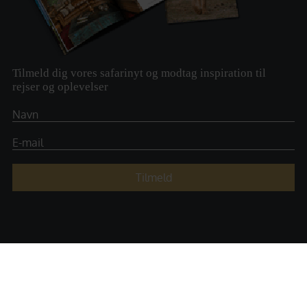
Tilmeld dig vores safarinyt og modtag inspiration til
rejser og oplevelser