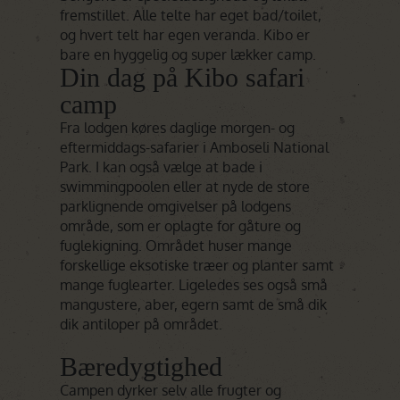
fremstillet. Alle telte har eget bad/toilet,
og hvert telt har egen veranda. Kibo er
bare en hyggelig og super lækker camp.
Din dag på Kibo safari
camp
Fra lodgen køres daglige morgen- og
eftermiddags-safarier i Amboseli National
Park. I kan også vælge at bade i
swimmingpoolen eller at nyde de store
parklignende omgivelser på lodgens
område, som er oplagte for gåture og
fuglekigning. Området huser mange
forskellige eksotiske træer og planter samt
mange fuglearter. Ligeledes ses også små
mangustere, aber, egern samt de små dik
dik antiloper på området.
Bæredygtighed
Campen dyrker selv alle frugter og