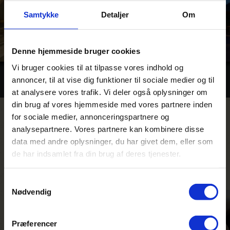
Samtykke
Detaljer
Om
Denne hjemmeside bruger cookies
Vi bruger cookies til at tilpasse vores indhold og
Billeder
annoncer, til at vise dig funktioner til sociale medier og til
at analysere vores trafik. Vi deler også oplysninger om
din brug af vores hjemmeside med vores partnere inden
for sociale medier, annonceringspartnere og
analysepartnere. Vores partnere kan kombinere disse
Rejser hvor du bor på Kibo Safari
data med andre oplysninger, du har givet dem, eller som
Camp
de har indsamlet fra din brug af deres tjenester.
Samtykkevalg
Nødvendig
Præferencer