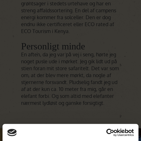
grøntsager i stedets urtehave og har en
streng affaldssortering. En del af campens
energi kommer fra solceller. Den er dog
endnu ikke certificeret eller ECO rated af
ECO Tourism i Kenya.
Personligt minde
En aften, da jeg var på vej i seng, hørte jeg
noget pusle ude i mørket. Jeg gik lidt ud på
stien foran mit store safaritelt. Det var som
om, at der blev mere mørkt, da nogle af
stjernerne forsvandt. Pludselig fandt jeg ud
af at der kun ca. 10 meter fra mig, går en
elefant forbi. Og som altid med elefanter
nærmest lydløst og ganske forsigtigt.