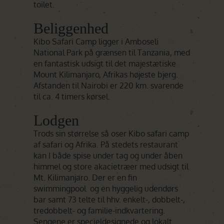
toilet.
Beliggenhed
Kibo Safari Camp ligger i Amboseli
National Park på grænsen til Tanzania, med
en fantastisk udsigt til det majestætiske
Mount Kilimanjaro, Afrikas højeste bjerg.
Afstanden til Nairobi er 220 km. svarende
til ca. 4 timers kørsel.
Lodgen
Trods sin størrelse så oser Kibo safari camp
af safari og Afrika. På stedets restaurant
kan I både spise under tag og under åben
himmel og store akacietræer med udsigt til
Mt. Kilimanjaro. Der er en fin
swimmingpool og en hyggelig udendørs
bar samt 73 telte til hhv. enkelt-, dobbelt-,
tredobbelt- og familie-indkvartering.
Sengene er specieldesignede og lokalt