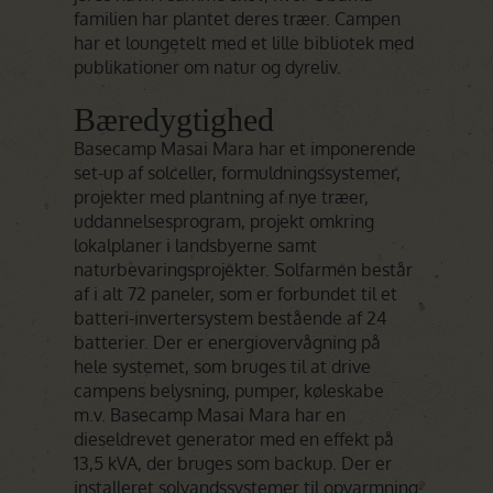
familien har plantet deres træer. Campen
har et loungetelt med et lille bibliotek med
publikationer om natur og dyreliv.
Bæredygtighed
Basecamp Masai Mara har et imponerende
set-up af solceller, formuldningssystemer,
projekter med plantning af nye træer,
uddannelsesprogram, projekt omkring
lokalplaner i landsbyerne samt
naturbevaringsprojekter. Solfarmen består
af i alt 72 paneler, som er forbundet til et
batteri-invertersystem bestående af 24
batterier. Der er energiovervågning på
hele systemet, som bruges til at drive
campens belysning, pumper, køleskabe
m.v. Basecamp Masai Mara har en
dieseldrevet generator med en effekt på
13,5 kVA, der bruges som backup. Der er
installeret solvandssystemer til opvarmning