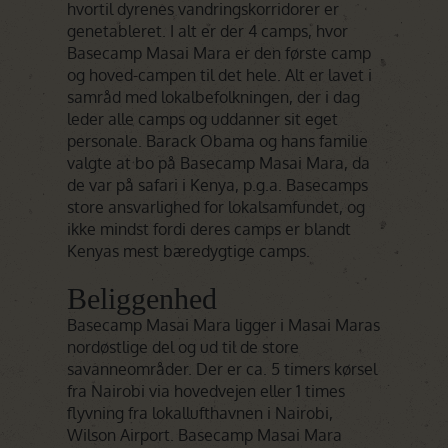
hvortil dyrenes vandringskorridorer er
genetableret. I alt er der 4 camps, hvor
Basecamp Masai Mara er den første camp
og hoved-campen til det hele. Alt er lavet i
samråd med lokalbefolkningen, der i dag
leder alle camps og uddanner sit eget
personale. Barack Obama og hans familie
valgte at bo på Basecamp Masai Mara, da
de var på safari i Kenya, p.g.a. Basecamps
store ansvarlighed for lokalsamfundet, og
ikke mindst fordi deres camps er blandt
Kenyas mest bæredygtige camps.
Beliggenhed
Basecamp Masai Mara ligger i Masai Maras
nordøstlige del og ud til de store
savanneområder. Der er ca. 5 timers kørsel
fra Nairobi via hovedvejen eller 1 times
flyvning fra lokallufthavnen i Nairobi,
Wilson Airport. Basecamp Masai Mara