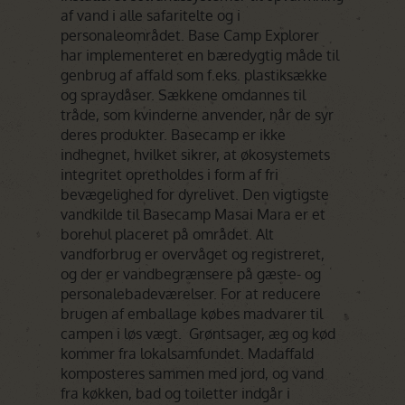
af vand i alle safaritelte og i
personaleområdet. Base Camp Explorer
har implementeret en bæredygtig måde til
genbrug af affald som f.eks. plastiksække
og spraydåser. Sækkene omdannes til
tråde, som kvinderne anvender, når de syr
deres produkter. Basecamp er ikke
indhegnet, hvilket sikrer, at økosystemets
integritet opretholdes i form af fri
bevægelighed for dyrelivet. Den vigtigste
vandkilde til Basecamp Masai Mara er et
borehul placeret på området. Alt
vandforbrug er overvåget og registreret,
og der er vandbegrænsere på gæste- og
personalebadeværelser. For at reducere
brugen af emballage købes madvarer til
campen i løs vægt. Grøntsager, æg og kød
kommer fra lokalsamfundet. Madaffald
komposteres sammen med jord, og vand
fra køkken, bad og toiletter indgår i