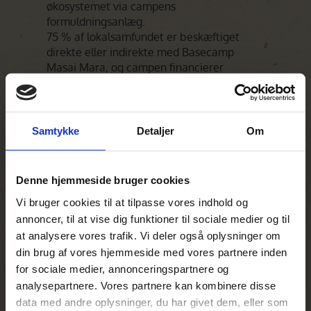
økosystemet via campens
formuldningsanlæg.
75 % af lokalsamfundet er beskæftiget
direkte eller indirekte med Basecamp
Masai Mara, og campen financierer
skolegang for 20 piger samt uddannelse af
4 studenter.
Personligt minde
Samtykke
Detaljer
Om
Basecamp Masai Mara har høje smukke
Yellow Fever akacietræer på området. En
af dagene gik jeg rundt og studerede
Denne hjemmeside bruger cookies
fuglelivet på området. Pludselig hørte jeg
Vi bruger cookies til at tilpasse vores indhold og
lyden af vingeslag, og 2 store
annoncer, til at vise dig funktioner til sociale medier og til
næsehornsfugle kom flyvende lige hen over
at analysere vores trafik. Vi deler også oplysninger om
hovedet på mig og satte sig i træet oven
din brug af vores hjemmeside med vores partnere inden
over mig. Det var lidt af en wow oplevelse,
for sociale medier, annonceringspartnere og
for de store næsehornsfugle er meget
analysepartnere. Vores partnere kan kombinere disse
imponerende - især så tæt på.
data med andre oplysninger, du har givet dem, eller som