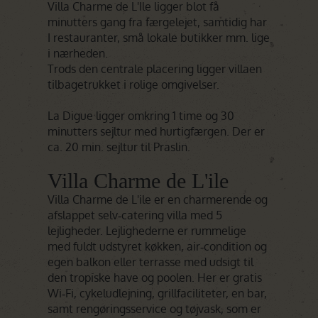
Villa Charme de L'Ile ligger blot få
minutters gang fra færgelejet, samtidig har
I restauranter, små lokale butikker mm. lige
i nærheden.
Trods den centrale placering ligger villaen
tilbagetrukket i rolige omgivelser.
La Digue ligger omkring 1 time og 30
minutters sejltur med hurtigfærgen. Der er
ca. 20 min. sejltur til Praslin.
Villa Charme de L'ile
Villa Charme de L'ile er en charmerende og
afslappet selv‑catering villa med 5
lejligheder. Lejlighederne er rummelige
med fuldt udstyret køkken, air‑condition og
egen balkon eller terrasse med udsigt til
den tropiske have og poolen. Her er gratis
Wi‑Fi, cykeludlejning, grillfaciliteter, en bar,
samt rengøringsservice og tøjvask, som er