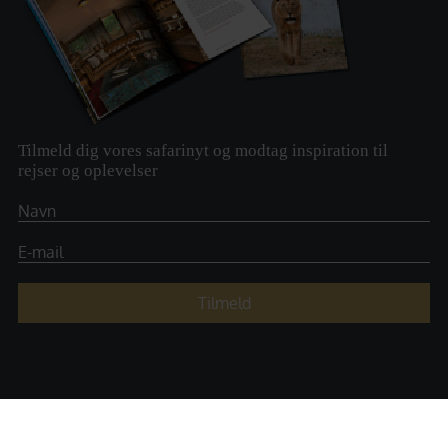
Tilmeld dig vores safarinyt og modtag inspiration til
rejser og oplevelser