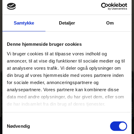
man automatisk en national
bæredygtigheds tax, som støtter lokale
miljø- og bevaringsprojekter.
Samtykke
Detaljer
Om
Personligt minde
Havde et kort visit, og her var der en
Denne hjemmeside bruger cookies
speciel ro og dejlig atmosfære.
Vi bruger cookies til at tilpasse vores indhold og
annoncer, til at vise dig funktioner til sociale medier og til
at analysere vores trafik. Vi deler også oplysninger om
din brug af vores hjemmeside med vores partnere inden
for sociale medier, annonceringspartnere og
analysepartnere. Vores partnere kan kombinere disse
data med andre oplysninger, du har givet dem, eller som
de har indsamlet fra din brug af deres tjenester.
Samtykkevalg
Nødvendig
Billeder