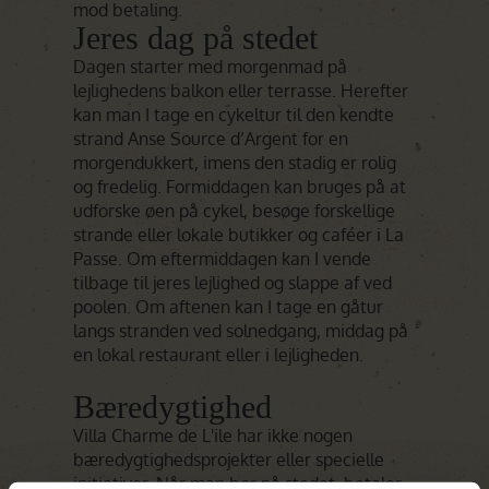
mod betaling.
Jeres dag på stedet
Dagen starter med morgenmad på
lejlighedens balkon eller terrasse. Herefter
kan man I tage en cykeltur til den kendte
strand Anse Source d’Argent for en
morgendukkert, imens den stadig er rolig
og fredelig. Formiddagen kan bruges på at
udforske øen på cykel, besøge forskellige
strande eller lokale butikker og caféer i La
Passe. Om eftermiddagen kan I vende
tilbage til jeres lejlighed og slappe af ved
poolen. Om aftenen kan I tage en gåtur
langs stranden ved solnedgang, middag på
en lokal restaurant eller i lejligheden.
Bæredygtighed
Villa Charme de L'ile har ikke nogen
bæredygtighedsprojekter eller specielle
initiativer. Når man bor på stedet, betaler