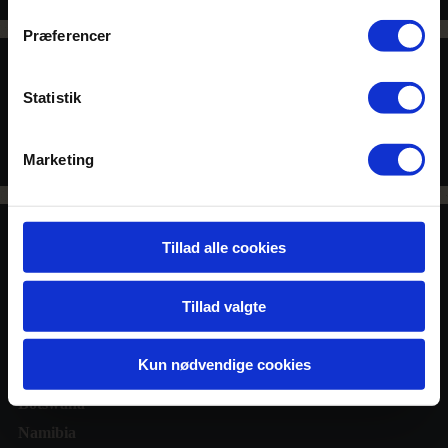
Præferencer
Statistik
SE FLERE
OVERNATNINGSSTEDER
Marketing
Tillad alle cookies
Rejser
Kenya
Tillad valgte
Tanzania
Uganda
Kun nødvendige cookies
Sydafrika
Botswana
Namibia