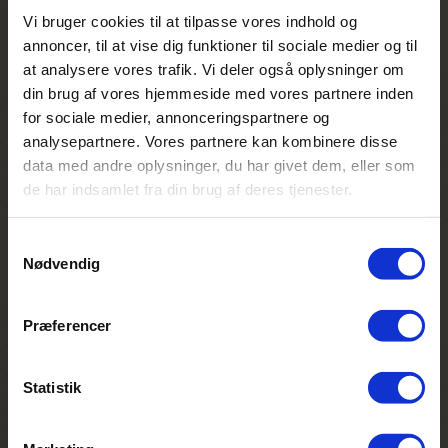
Bæredygtighed
Vi bruger cookies til at tilpasse vores indhold og
annoncer, til at vise dig funktioner til sociale medier og til
Constance Ephelia arbejder målrettet med
bæredygtighed gennem en kombination af
at analysere vores trafik. Vi deler også oplysninger om
certificerede indsatser, naturbeskyttelse og
din brug af vores hjemmeside med vores partnere inden
ansvarlig drift. Resortet er Green Globe
for sociale medier, annonceringspartnere og
Platinum-certificeret, hvilket betyder, at
analysepartnere. Vores partnere kan kombinere disse
deres arbejde med miljø og samfund
data med andre oplysninger, du har givet dem, eller som
løbende bliver målt og forbedret. De
de har indsamlet fra din brug af deres tjenester.
beskytter aktivt lokale økosystemer, især
mangroveskove, og deltager i projekter for
Samtykkevalg
at bevare biodiversitet, herunder
Nødvendig
skildpadder og andre arter. Samtidig har de
fokus på at reducere deres
ressourceforbrug gennem energieffektiv
Præferencer
drift, vandbesparelse og affaldshåndtering.
Resortet samarbejder også med lokale
producenter og støtter initiativer, der
Statistik
gavner lokalsamfundet, som for eksempel
biavl i mangroveområder. Derudover
inddrages gæsterne i bæredygtige