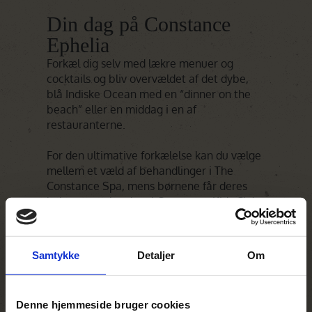
Din dag på Constance
Ephelia
Forkæl dig selv med lækre menuer og
cocktails og bliv overvældet af det dybe,
blå Indiske Ocean med en “dinner on the
beach” eller en middag i en af
restauranterne.
For den ultimative forkælelse kan du vælge
mellem et væld af behandlinger i The
Constance Spa, mens børnene får deres
helt egne oplevelser i Constance Kids Club.
Ingen ferie ved det Indiske Ocean er helt
komplet, hvis ikke du undersøger den
Samtykke
Detaljer
Om
verden, der findes under det turkis-blå
vand, der omgiver Constance Ephelia – tag
på en dykkertur.
Denne hjemmeside bruger cookies