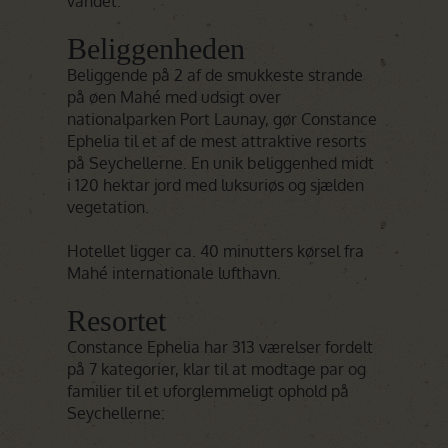
vandet.
Beliggenheden
Beliggende på 2 af de smukkeste strande
på øen Mahé med udsigt over
nationalparken Port Launay, gør Constance
Ephelia til et af de mest attraktive resorts
på Seychellerne. En unik beliggenhed midt
i 120 hektar jord med luksuriøs og sjælden
vegetation.
Hotellet ligger ca. 40 minutters kørsel fra
Mahé internationale lufthavn.
Resortet
Constance Ephelia har 313 værelser fordelt
på 7 kategorier, klar til at modtage par og
familier til et uforglemmeligt ophold på
Seychellerne: