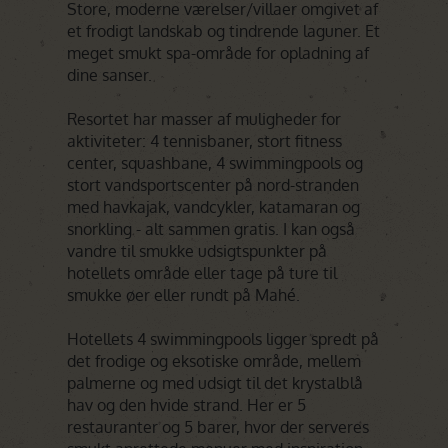
Store, moderne værelser/villaer omgivet af
et frodigt landskab og tindrende laguner. Et
meget smukt spa-område for opladning af
dine sanser.
Resortet har masser af muligheder for
aktiviteter: 4 tennisbaner, stort fitness
center, squashbane, 4 swimmingpools og
stort vandsportscenter på nord-stranden
med havkajak, vandcykler, katamaran og
snorkling - alt sammen gratis. I kan også
vandre til smukke udsigtspunkter på
hotellets område eller tage på ture til
smukke øer eller rundt på Mahé.
Hotellets 4 swimmingpools ligger spredt på
det frodige og eksotiske område, mellem
palmerne og med udsigt til det krystalblå
hav og den hvide strand. Her er 5
restauranter og 5 barer, hvor der serveres