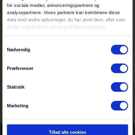
energiforbrug. Som erstatning for
for sociale medier, annonceringspartnere og
plastikflasker udleveres en glasflaske til
analysepartnere. Vores partnere kan kombinere disse
genopfyldning.
data med andre oplysninger, du har givet dem, eller som
Campen er ejet af &Beyond, som igennem
de har indsamlet fra din brug af deres tjenester.
Afrika fonden tager sig af landet, de vilde
dyr og befolkningen. De er pionerer inden
for naturbevaring og bæredygtighed og har
Samtykkevalg
i tre årtier gået forrest og bygget firmaet
Nødvendig
op omkring ansvarlighed.
Personligt minde
Præferencer
Sad i en stille stund på terrassen og læste
en bog, da en kæmpe flok bavianer kom
Statistik
løbende forbi lige foran mig i et pludseligt
inferno af skrig og skrål.
Marketing
Tillad alle cookies