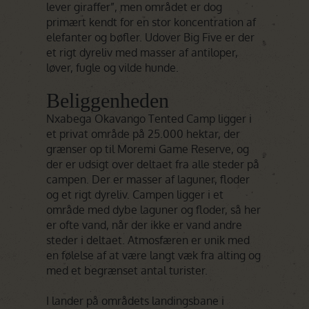
lever giraffer”, men området er dog
primært kendt for en stor koncentration af
elefanter og bøfler. Udover Big Five er der
et rigt dyreliv med masser af antiloper,
løver, fugle og vilde hunde.
Beliggenheden
Nxabega Okavango Tented Camp ligger i
et privat område på 25.000 hektar, der
grænser op til Moremi Game Reserve, og
der er udsigt over deltaet fra alle steder på
campen. Der er masser af laguner, floder
og et rigt dyreliv. Campen ligger i et
område med dybe laguner og floder, så her
er ofte vand, når der ikke er vand andre
steder i deltaet. Atmosfæren er unik med
en følelse af at være langt væk fra alting og
med et begrænset antal turister.
I lander på områdets landingsbane i