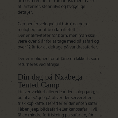
atmosfæren her er romantisk med masser
af lanterner, stearinlys og hyggelige
detaljer.
Campen er velegnet til børn, da der er
mulighed for at bo i familietelt.
Der er aktiviteter for børn, men man skal
være over 6 år for at tage med på safari og
over 12 år for at deltage på vandresafarier.
Der er mulighed for at låne en kikkert, som
returneres ved afrejse.
Din dag på Nxabega
Tented Camp
I bliver vækket allerede inden solopgang,
og til at vågne på bliver der serveret en
frisk kop kaffe. Herefter er der enten safari
i åben jeep, bådsafari eller kanosafari. I vil
få en mindre forfriskning på safarien, før I