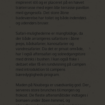
inspireret stil og er placeret på en hævet
træterrasse med egen lille terrasse-pavillon
med gyngesofa. Det store åbne
badeværelse har toilet og både indendørs
og udendørs bruser.
Safari-mulighederne er mangfoldige, da
der både arrangeres safariture i åbne
jeeps, bådsafarier, kanosafarier og
vandresafarier. Da det er privat område,
har I også aftensafari og solnedgangsture
med drinks i bushen. I kan også fiske i
deltaet eller få en rundvisning på campen
med introduktion til campens
bæredygtigheds-program.
Maden på Nxabega er usædvanlig god. Der
serveres store brunches til morgen og
frokost. De fleste aftensmåltider indtages i
bomaen under åben himmel, og