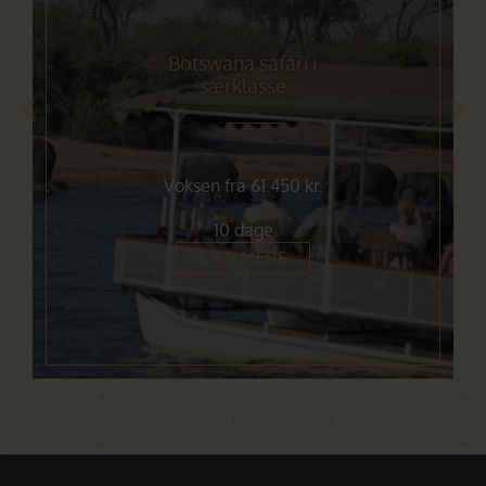
Botswana safari i
særklasse
Voksen fra 61.450 kr.
10 dage
LÆS MERE