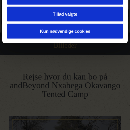
Tillad valgte
Kun nødvendige cookies
Billeder
Rejse hvor du kan bo på
andBeyond Nxabega Okavango
Tented Camp