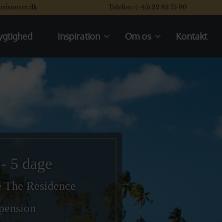
orisonter.dk
Telefon: (+45) 22 82 75 90
gtighed
Inspiration
Om os
Kontakt
Kom til rejseforedrag
Mød os
En typisk dag på safari
Vores rating system
Se vores safaribiler
Læs vores kunders flotte
anmeldelser
Se de åbne safarikøretøjer
Valget mellem Kenya og Tanzania
- 5 dage
ge The Residence
vpension