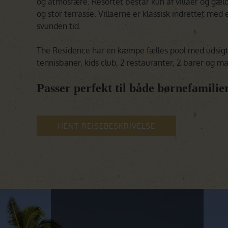
og atmosfære. Resortet består kun af villaer og gæl
og stor terrasse. Villaerne er klassisk indrettet med e
svunden tid.
The Residence har en kæmpe fælles pool med udsigt o
tennisbaner, kids club, 2 restauranter, 2 barer og m
Passer perfekt til både børnefamilie
HENT REJSEBESKRIVELSE