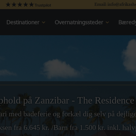
Email: info@afrikash
Destinationer
Overnatningssteder
Bæredy
Kenya
Kenya
Tanzania
Oplev Kenya
Uganda
Rejser til Kenya
Sydafrika
Tanzania
Botswana
Oplev Tanzania
Namibia
Rejser til Tanzania
Det indiske Ocean
Uganda
Oplev Uganda
phold på Zanzibar - The Residence 
Rejser til Uganda
Sydafrika
ari med badeferie og forkæl dig selv på dejli
Oplev Sydafrika
ksen fra 6.645 kr. /Barn fra 1.500 kr. inkl. hal
Rejser til Sydafrika