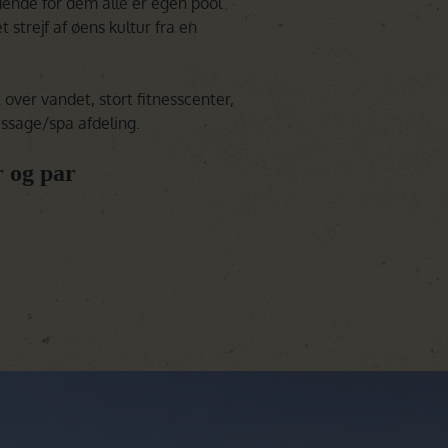
dende for dem alle er egen pool
t strejf af øens kultur fra en
ver vandet, stort fitnesscenter,
assage/spa afdeling.
r og par