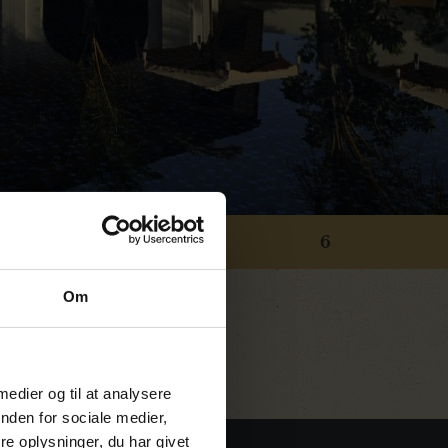
5
6
Om
 medier og til at analysere
nden for sociale medier,
e oplysninger, du har givet