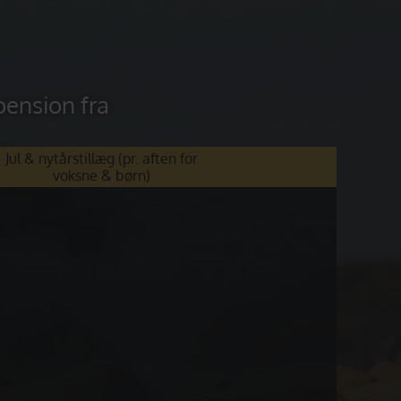
pension fra
Jul & nytårstillæg (pr. aften for
voksne & børn)