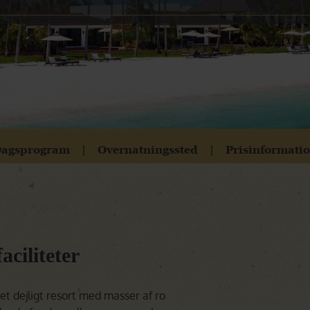
Botswana
Oplev Botswana
Rejser til Botswana
Namibia
Oplev Namibia
Rejser til Namibia
Det Indiske Ocean
Rejser til Det Indiske Ocean
agsprogram
Overnatningssted
Prisinformati
aciliteter
t dejligt resort med masser af ro