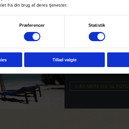
et fra din brug af deres tjenester.
Karafuu Beach R
Præferencer
Statistik
– Dejlig eksotisk strand me
– Familie resort med masser a
– 3 restauranter og mulighed 
ies
Tillad valgte
– Dejlige swimming pools
LÆS MERE OG SE FOT