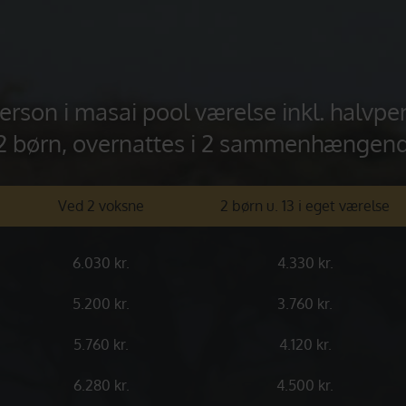
 person i masai pool værelse inkl. halvpe
2 børn, overnattes i 2 sammenhængend
Ved 2 voksne
2 børn u. 13 i eget værelse
6.030 kr.
4.330 kr.
5.200 kr.
3.760 kr.
5.760 kr.
4.120 kr.
6.280 kr.
4.500 kr.