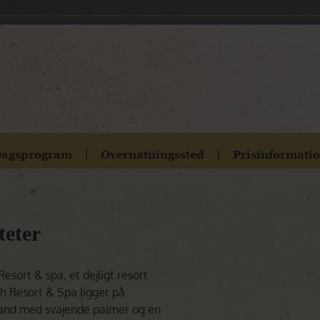
Botswana
Oplev Botswana
Rejser til Botswana
Namibia
Oplev Namibia
Rejser til Namibia
Det Indiske Ocean
Rejser til Det Indiske Ocean
agsprogram
Overnatningssted
Prisinformati
teter
sort & spa, et dejligt resort
h Resort & Spa ligger på
strand med svajende palmer og en