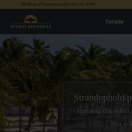
Medlem af Rejsegarantifonden nr. 3392
Forside
Strandophold p
Forlæng din safari
Pris vo