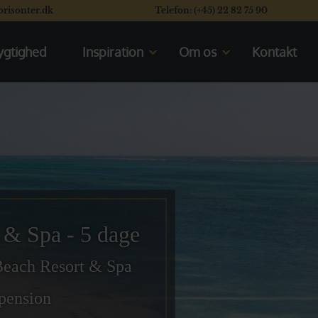
orisonter.dk
Telefon: (+45) 22 82 75 90
gtighed
Inspiration
Om os
Kontakt
Kom til rejseforedrag
Mød os
En typisk dag på safari
Vores rating system
Se vores safaribiler
Læs vores kunders flotte
anmeldelser
Se de åbne safarikøretøjer
Valget mellem Kenya og Tanzania
 & Spa - 5 dage
 Beach Resort & Spa
vpension