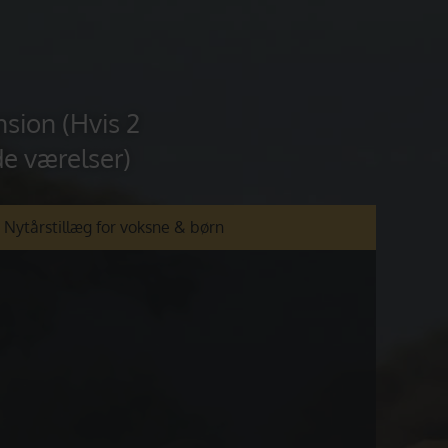
nsion (Hvis 2
e værelser)
Nytårstillæg for voksne & børn