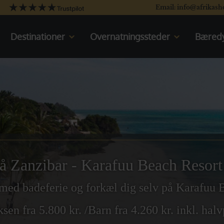
Email: info@afrikash
Destinationer
Overnatningssteder
Bæredy
Kenya
Kenya
Tanzania
Oplev Kenya
Uganda
Rejser til Kenya
Sydafrika
Tanzania
Botswana
Oplev Tanzania
Namibia
Rejser til Tanzania
Det indiske Ocean
Uganda
Oplev Uganda
å Zanzibar - Karafuu Beach Resort
Rejser til Uganda
Sydafrika
 med badeferie og forkæl dig selv på Karafuu
Oplev Sydafrika
ksen fra 5.800 kr. /Barn fra 4.260 kr. inkl. hal
Rejser til Sydafrika