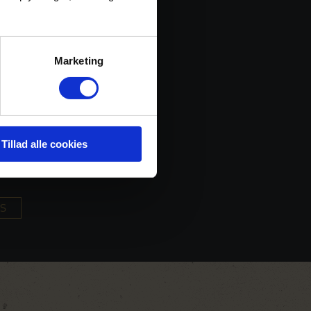
esort and Spa
Marketing
d svajende palmer
f faciliteter
for All inclusive
Tillad alle cookies
OS