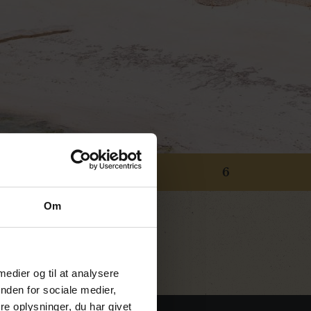
5
6
Om
 medier og til at analysere
nden for sociale medier,
e oplysninger, du har givet