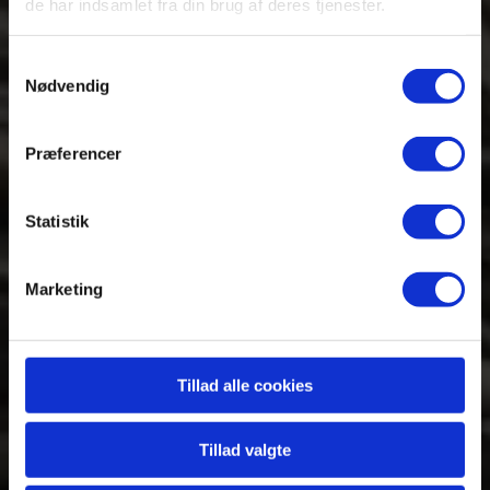
Tumbatu
de har indsamlet fra din brug af deres tjenester.
Island
Samtykkevalg
Nødvendig
Præferencer
Et isoleret samfund
Statistik
Marketing
Tillad alle cookies
Tillad valgte