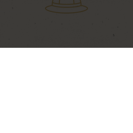
medicinmand, der kan spå jer.
I møder de lokale (Watumbatu-folket), som er
kendt som dygtige søfarere, så deres isolerede
liv er selvvalgt. Mange konkluderer heraf, at
øens beboere er uvenlige. I virkeligheden har
de bare nok i deres eget enkle liv. Watumbatu-
folket er nemlig ikke som mange andre løbet
efter turismen eller materiel udvikling. De
Tumbatu Øen
fisker og er selvforsynende og klarer sig med
håndkraft, når noget skal laves. Deres største
indtægt er salg af fisk til fiskemarkedet
Mød Tumbatu folket en autentisk og unik
-
Mkokotini på Zanzibar.
oplevelse
Tumbatu øen har kun en vej, og her er ingen
-
Ingen biler eller andre motorkøretøjer
biler eller andre motorkøretøjer, så det er
ganske afslappende at gå rundt på øen og få et
indblik i deres levevis. Watumbatu-folket har
Oplev en anden verden og se
-
frabedt sig, at turister fra Zanzibar bare
Watumbatuernes håndværk
kommer strømmende for at kigge. Derfor er