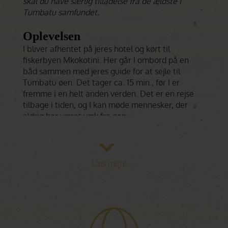
skal du have særlig tilladelse fra de ældste i
Tumbatu samfundet.
Oplevelsen
I bliver afhentet på jeres hotel og kørt til
fiskerbyen Mkokotini. Her går I ombord på en
båd sammen med jeres guide for at sejle til
Tumbatu øen. Det tager ca. 15 min., før I er
fremme i en helt anden verden. Det er en rejse
tilbage i tiden, og I kan møde mennesker, der
aldrig har været væk fra øen.
Ved ankomsten kan I se, hvordan de lokale
laver fiskenet og fiskefælder og vedligeholder
eller bygger deres både. Alt sker med
Læs mere
håndkraft! En af de ældste fiskere vil vise jer,
hvordan net og fælder anvendes. En kort gåtur
bringer jer til den lokale skole. I hører om
traditioner, dagligdagen og myter. Religionen
på Tumbatu er Islam, men heksekunst trives
også. Måske møder I også landsbyens