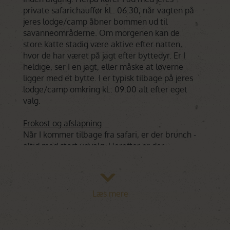
private safarichauffør kl.: 06:30, når vagten på
jeres lodge/camp åbner bommen ud til
savanneområderne. Om morgenen kan de
store katte stadig være aktive efter natten,
hvor de har været på jagt efter byttedyr. Er I
heldige, ser I en jagt, eller måske at løverne
ligger med et bytte. I er typisk tilbage på jeres
lodge/camp omkring kl.: 09:00 alt efter eget
valg.
Frokost og afslapning
Når I kommer tilbage fra safari, er der brunch -
altid med stort udvalg. Herefter er der
afslapning, som ofte foregår ved poolen. I kan
evt. også tilvælge at gå en kortere
vandresafari, hvis jeres overnatningssted har
en naturvejleder. Næsten alle lodges/camps
Læs mere
har swimmingpool, så badetøjet kan med
fordel pakkes. Frokost er normalt fra 12:30 til
14:30 og er typisk en stor buffet. Ligeledes