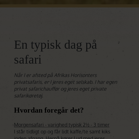
En typisk dag på
safari
Når I er afsted på Afrikas Horisonters
privatsafaris, er I jeres eget selskab. I har egen
privat safarichauffør og jeres eget private
safarikøretøj.
Hvordan foregår det?
Morgensafari - varighed typisk 2½ - 3 timer
I står tidligt op og får lidt kaffe/te samt kiks
inden afgang. Herpå kører I ud med jeres