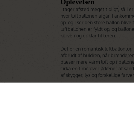
Oplevelsen
I tager afsted meget tidligt, så I
hvor luftballonen afgår. I ankomme
op, og I ser den store ballon blive
luftballonen er fyldt op, og ballone
kurven og er klar til turen.
Det er en romantisk luftballontur, 
afbrudt af buldren, når brænder
blæser mere varm luft op i ballone
cirka en time over ørkener af sand
af skygger, lys og forskellige farver
Ved landing fortsætter magien, når
jorden og bliver mødt af en ”Cha
historier med jeres pilot og nyd må
Efter en uforglemmelig oplevelse kø
camp/Lodge og er klar til nye ople
Læs mer