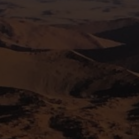
Oplev Botswana
Rejser til Botswana
Namibia
Oplev Namibia
Rejser til Namibia
Det Indiske Ocean
Rejser til Det Indiske Ocean