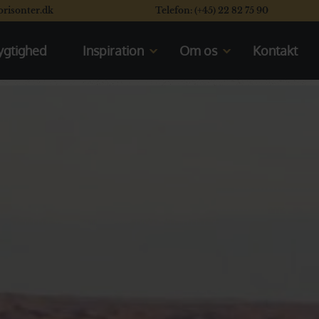
orisonter.dk
Telefon: (+45) 22 82 75 90
gtighed
Inspiration
Om os
Kontakt
Kom til rejseforedrag
Mød os
En typisk dag på safari
Vores rating system
Se vores safaribiler
Læs vores kunders flotte
anmeldelser
Se de åbne safarikøretøjer
Valget mellem Kenya og Tanzania