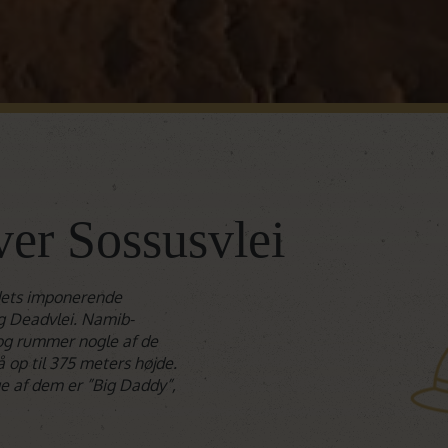
ver Sossusvlei
ndets imponerende
g Deadvlei. Namib-
og rummer nogle af de
å op til 375 meters højde.
 af dem er ”Big Daddy”,