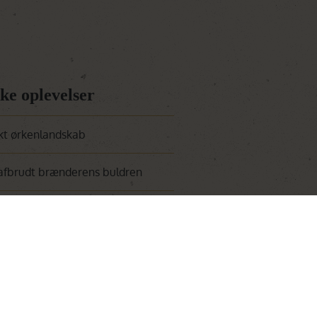
ke oplevelser
kt ørkenlandskab
afbrudt brænderens buldren
ra en luftballon
n luftballon
 ørkenen