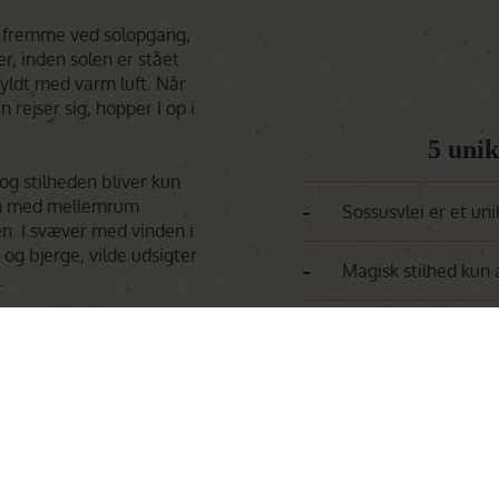
 er fremme ved solopgang,
r, inden solen er stået
 fyldt med varm luft. Når
n rejser sig, hopper I op i
5 unik
og stilheden bliver kun
-
en med mellemrum
Sossusvlei er et uni
n. I svæver med vinden i
 og bjerge, vilde udsigter
-
Magisk stilhed kun 
.
-
 I elegant lander på
Natur & dyreliv set f
mpagnebrunch”. Del
ltidet i ørkenen.
-
Namib-ørkenen fra e
res I tilbage til jeres
-
Champagnebrunch i
velser.
e