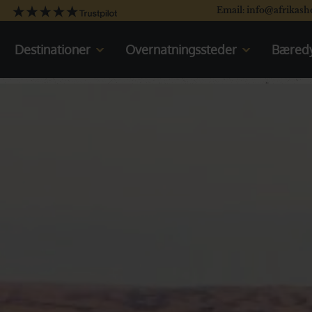
Email: info@afrikash
Destinationer
Overnatningssteder
Bæredy
Kenya
Kenya
Tanzania
Oplev Kenya
Uganda
Rejser til Kenya
Sydafrika
Tanzania
Botswana
Oplev Tanzania
Namibia
Rejser til Tanzania
Det indiske Ocean
Uganda
Oplev Uganda
Rejser til Uganda
Sydafrika
Oplev Sydafrika
Rejser til Sydafrika
Botswana