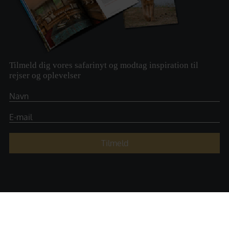
Tilmeld dig vores safarinyt og modtag inspiration til
rejser og oplevelser