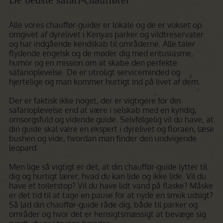
Alle vores chauffør-guider er lokale og de er vokset op
omgivet af dyrelivet i Kenyas parker og vildtreservater
og har indgående kendskab til områderne. Alle taler
flydende engelsk og de møder dig med entusiasme,
humor og en mission om at skabe den perfekte
safarioplevelse. De er utroligt serviceminded og
hjertelige og man kommer hurtigt ind på livet af dem.
Der er faktisk ikke noget, der er vigtigere for din
safarioplevelse end at være i selskab med en kyndig,
omsorgsfuld og vidende guide. Selvfølgelig vil du have, at
din guide skal være en ekspert i dyrelivet og floraen, læse
bushen og vide, hvordan man finder den undvigende
leopard.
Men lige så vigtigt er det, at din chauffør-guide lytter til
dig og hurtigt lærer, hvad du kan lide og ikke lide. Vil du
have et toiletstop? Vil du have lidt vand på flaske? Måske
er det tid til at tage en pause for at nyde en smuk udsigt?
Så lad din chauffør-guide råde dig, både til parker og
områder og hvor det er hensigtsmæssigt at bevæge sig