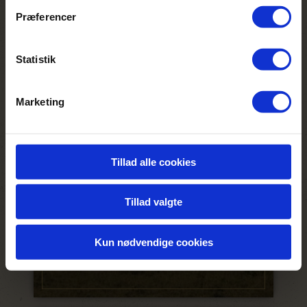
Præferencer
Statistik
Marketing
EN TYPISK DAG PÅ PRIVAT
SAFARI
Tillad alle cookies
Tillad valgte
Kun nødvendige cookies
LÆS MERE